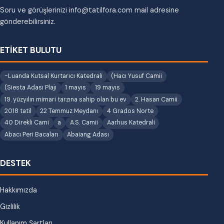
Soru ve görüşlerinizi info@tatilfora.com mail adresine
gönderebilirsiniz.
ETİKET BULUTU
-Luanda Kutsal Kurtarıcı Katedrali
(Hacı Yusuf Camii
(Siesta Adası Plajı
1 mayıs
19 mayıs
19. yüzyılın mimari tarzına sahip olan bu ev
2. Hasan Camii
2018 tatil
22 Temmuz Meydanı
4 Grados Norte
40 Direkli Cami
a
A.S. Camii
Aarhus Katedrali
Abacı Peri Bacaları
Abaiang Adası
DESTEK
Hakkımızda
Gizlilik
Kullanım Şartları