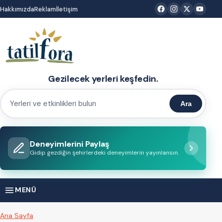
İçeriğe
Hakkımızda
Reklam
İletişim
atla
Gezilecek yerleri keşfedin.
Ara
Yerleri
ve
etkinlikleri
Deneyimlerini Paylaş
bulun
Gidip gezdiğin şehirlerdeki deneyimlerin yayınlansın.
MENÜ
Ana Sayfa