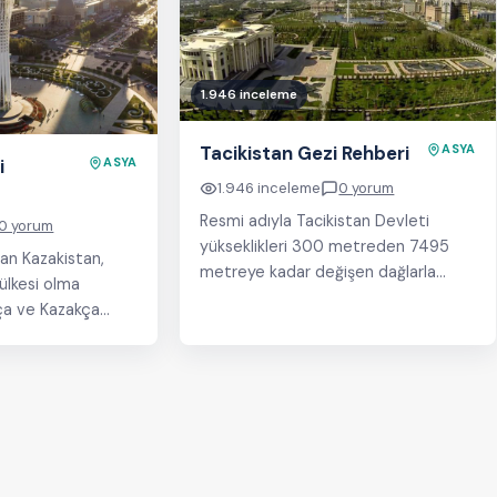
1.946 inceleme
Tacikistan Gezi Rehberi
ASYA
i
ASYA
1.946 inceleme
0 yorum
Resmi adıyla Tacikistan Devleti
0 yorum
yükseklikleri 300 metreden 7495
an Kazakistan,
metreye kadar değişen dağlarla
ülkesi olma
çevrilidir. Ülkenin %90’ı dağlardan
usça ve Kazakça
oluşur. En yüksek dağ oluşumu Pamir
nüfusu ortalama
Dağlarıdır. Denize…
ldukça…