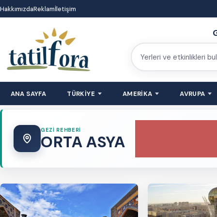
İçeriğe
Hakkımızda
Reklam
İletişim
atla
G
Yerleri
ve
etkinlikleri
ANA SAYFA
TÜRKİYE
AMERİKA
AVRUPA
bulun
GEZI REHBERI
ORTA ASYA