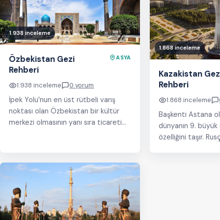
1.938 inceleme
1.868 inceleme
Özbekistan Gezi
ASYA
Rehberi
Kazakistan Gez
Rehberi
1.938 inceleme
0 yorum
İpek Yolu’nun en üst rütbeli varış
1.868 inceleme
noktası olan Özbekistan bir kültür
Başkenti Astana ol
merkezi olmasının yanı sıra ticareti
dünyanın 9. büyük 
ve mimarisi nedeniyle yüzyıllardır
özelliğini taşır. R
gezginleri adeta…
konuşulan ülkenin 
17.7 milyon. Ülke o