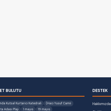
KET BULUTU
DESTEK
nda Kutsal Kurtarıcı Katedrali
(Hacı Yusuf Camii
Hakkımızda
ta Adası Plajı
1 mayıs
19 mayıs