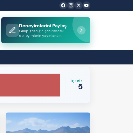
Deneyimlerini Paylaş
Gidip gezdiğin şehirlerdeki
deneyimlerin yayınlansın.
İÇERİK
5