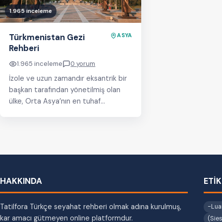
1.965 inceleme
Türkmenistan Gezi
ASYA
Rehberi
1.965 inceleme
0 yorum
İzole ve uzun zamandır eksantrik bir
başkan tarafından yönetilmiş olan
ülke, Orta Asya’nın en tuhaf
köşelerinden biri olmasına rağmen
gezginlerin ilgisini çeken…
HAKKINDA
ETİ
Tatilfora Türkçe seyahat rehberi olmak adına kurulmuş,
-Lua
kar amacı gütmeyen online platformdur.
(Sies