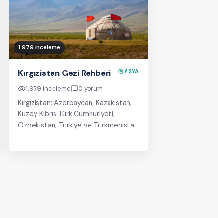
1.979 inceleme
Kırgızistan Gezi Rehberi
ASYA
1.979 inceleme
0 yorum
Kırgızistan; Azerbaycan, Kazakistan,
Kuzey Kıbrıs Türk Cumhuriyeti,
Özbekistan, Türkiye ve Türkmenistan
ile birlikte günümüzdeki yedi
bağımsız Türk devletinden biri olup
Türk Konseyi…