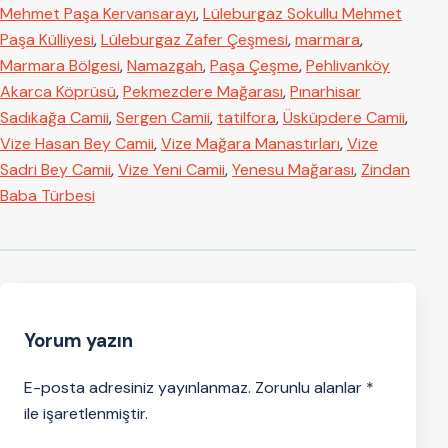
Mehmet Paşa Kervansarayı
,
Lüleburgaz Sokullu Mehmet
Paşa Külliyesi
,
Lüleburgaz Zafer Çeşmesi
,
marmara
,
Marmara Bölgesi
,
Namazgah
,
Paşa Çeşme
,
Pehlivanköy
Akarca Köprüsü
,
Pekmezdere Mağarası
,
Pınarhisar
Sadıkağa Camii
,
Sergen Camii
,
tatilfora
,
Üsküpdere Camii
,
Vize Hasan Bey Camii
,
Vize Mağara Manastırları
,
Vize
Sadri Bey Camii
,
Vize Yeni Camii
,
Yenesu Mağarası
,
Zindan
Baba Türbesi
Yorum yazın
E-posta adresiniz yayınlanmaz. Zorunlu alanlar *
ile işaretlenmiştir.