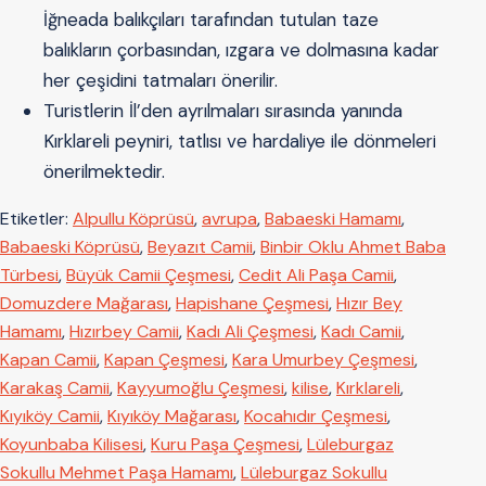
İğneada balıkçıları tarafından tutulan taze
balıkların çorbasından, ızgara ve dolmasına kadar
her çeşidini tatmaları önerilir.
Turistlerin İl’den ayrılmaları sırasında yanında
Kırklareli peyniri, tatlısı ve hardaliye ile dönmeleri
önerilmektedir.
Etiketler:
Alpullu Köprüsü
,
avrupa
,
Babaeski Hamamı
,
Babaeski Köprüsü
,
Beyazıt Camii
,
Binbir Oklu Ahmet Baba
Türbesi
,
Büyük Camii Çeşmesi
,
Cedit Ali Paşa Camii
,
Domuzdere Mağarası
,
Hapishane Çeşmesi
,
Hızır Bey
Hamamı
,
Hızırbey Camii
,
Kadı Ali Çeşmesi
,
Kadı Camii
,
Kapan Camii
,
Kapan Çeşmesi
,
Kara Umurbey Çeşmesi
,
Karakaş Camii
,
Kayyumoğlu Çeşmesi
,
kilise
,
Kırklareli
,
Kıyıköy Camii
,
Kıyıköy Mağarası
,
Kocahıdır Çeşmesi
,
Koyunbaba Kilisesi
,
Kuru Paşa Çeşmesi
,
Lüleburgaz
Sokullu Mehmet Paşa Hamamı
,
Lüleburgaz Sokullu