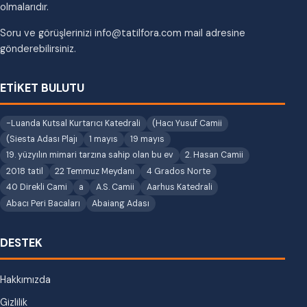
olmalarıdır.
Soru ve görüşlerinizi info@tatilfora.com mail adresine
gönderebilirsiniz.
ETİKET BULUTU
-Luanda Kutsal Kurtarıcı Katedrali
(Hacı Yusuf Camii
(Siesta Adası Plajı
1 mayıs
19 mayıs
19. yüzyılın mimari tarzına sahip olan bu ev
2. Hasan Camii
2018 tatil
22 Temmuz Meydanı
4 Grados Norte
40 Direkli Cami
a
A.S. Camii
Aarhus Katedrali
Abacı Peri Bacaları
Abaiang Adası
DESTEK
Hakkımızda
Gizlilik