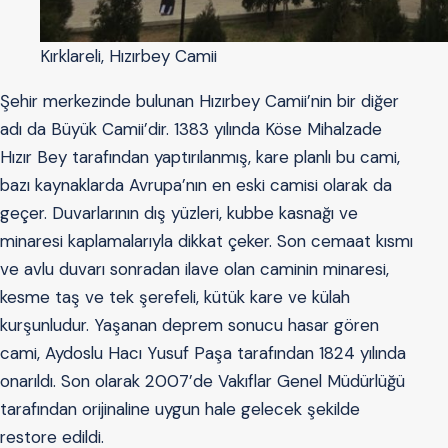
Kırklareli, Hızırbey Camii
Şehir merkezinde bulunan Hızırbey Camii’nin bir diğer
adı da Büyük Camii’dir. 1383 yılında Köse Mihalzade
Hızır Bey tarafından yaptırılanmış, kare planlı bu cami,
bazı kaynaklarda Avrupa’nın en eski camisi olarak da
geçer. Duvarlarının dış yüzleri, kubbe kasnağı ve
minaresi kaplamalarıyla dikkat çeker. Son cemaat kısmı
ve avlu duvarı sonradan ilave olan caminin minaresi,
kesme taş ve tek şerefeli, kütük kare ve külah
kurşunludur. Yaşanan deprem sonucu hasar gören
cami, Aydoslu Hacı Yusuf Paşa tarafından 1824 yılında
onarıldı. Son olarak 2007’de Vakıflar Genel Müdürlüğü
tarafından orijinaline uygun hale gelecek şekilde
restore edildi.