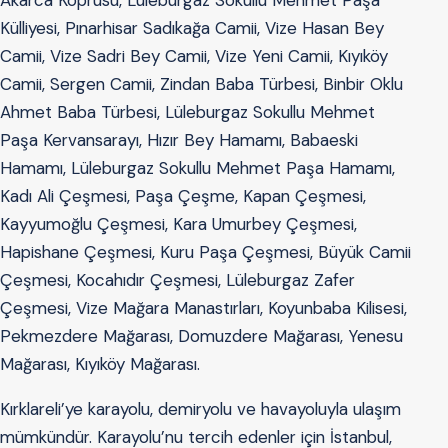
Akarca Köprüsü, Lüleburgaz Sokullu Mehmet Paşa
Külliyesi, Pınarhisar Sadıkağa Camii, Vize Hasan Bey
Camii, Vize Sadri Bey Camii, Vize Yeni Camii, Kıyıköy
Camii, Sergen Camii, Zindan Baba Türbesi, Binbir Oklu
Ahmet Baba Türbesi, Lüleburgaz Sokullu Mehmet
Paşa Kervansarayı, Hızır Bey Hamamı, Babaeski
Hamamı, Lüleburgaz Sokullu Mehmet Paşa Hamamı,
Kadı Ali Çeşmesi, Paşa Çeşme, Kapan Çeşmesi,
Kayyumoğlu Çeşmesi, Kara Umurbey Çeşmesi,
Hapishane Çeşmesi, Kuru Paşa Çeşmesi, Büyük Camii
Çeşmesi, Kocahıdır Çeşmesi, Lüleburgaz Zafer
Çeşmesi, Vize Mağara Manastırları, Koyunbaba Kilisesi,
Pekmezdere Mağarası, Domuzdere Mağarası, Yenesu
Mağarası, Kıyıköy Mağarası.
Kırklareli’ye karayolu, demiryolu ve havayoluyla ulaşım
mümkündür. Karayolu’nu tercih edenler için İstanbul,