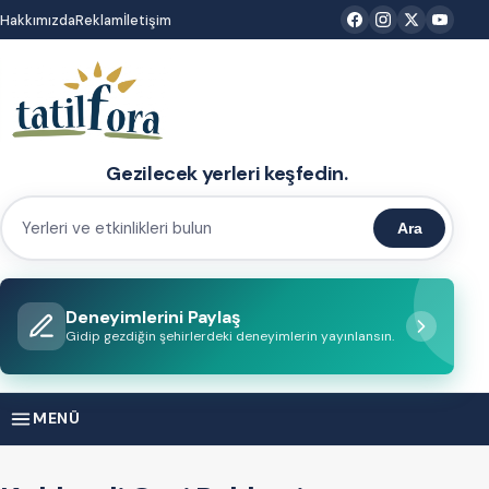
İçeriğe
Hakkımızda
Reklam
İletişim
atla
Gezilecek yerleri keşfedin.
Ara
Yerleri
ve
etkinlikleri
Deneyimlerini Paylaş
bulun
Gidip gezdiğin şehirlerdeki deneyimlerin yayınlansın.
MENÜ