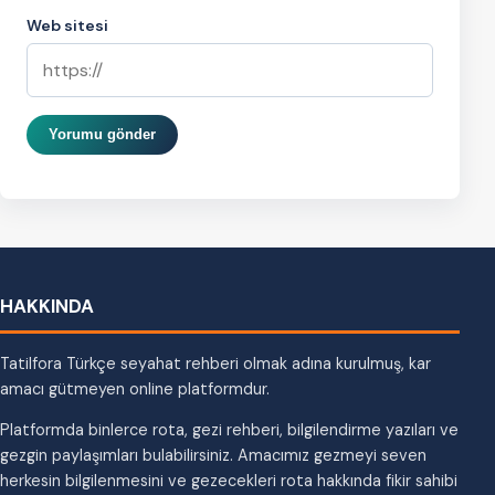
Web sitesi
Yorumu gönder
HAKKINDA
Tatilfora Türkçe seyahat rehberi olmak adına kurulmuş, kar
amacı gütmeyen online platformdur.
Platformda binlerce rota, gezi rehberi, bilgilendirme yazıları ve
gezgin paylaşımları bulabilirsiniz. Amacımız gezmeyi seven
herkesin bilgilenmesini ve gezecekleri rota hakkında fikir sahibi