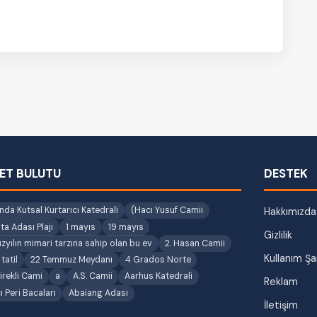
Okyanusu’nun…
KET BULUTU
DESTEK
nda Kutsal Kurtarıcı Katedrali
(Hacı Yusuf Camii
Hakkımızda
ta Adası Plajı
1 mayıs
19 mayıs
Gizlilik
üzyılın mimari tarzına sahip olan bu ev
2. Hasan Camii
Kullanım Şar
tatil
22 Temmuz Meydanı
4 Grados Norte
irekli Cami
a
A.S. Camii
Aarhus Katedrali
Reklam
 Peri Bacaları
Abaiang Adası
İletişim