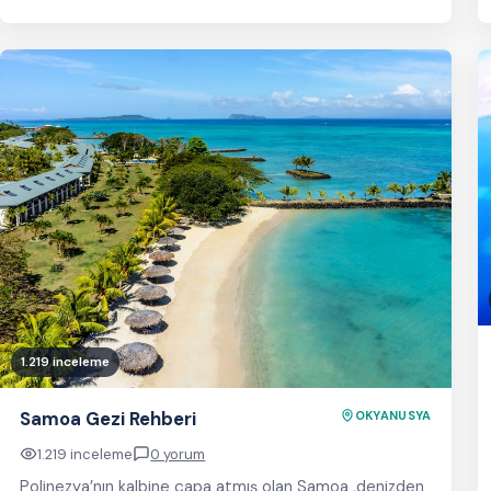
1.219 inceleme
Samoa Gezi Rehberi
OKYANUSYA
1.219 inceleme
0 yorum
Polinezya’nın kalbine çapa atmış olan Samoa ,denizden