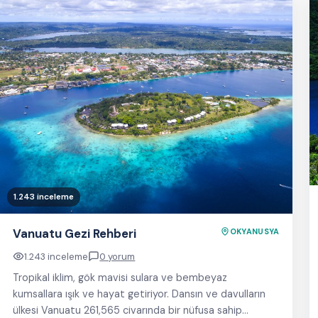
1.243 inceleme
Vanuatu Gezi Rehberi
OKYANUSYA
1.243 inceleme
0 yorum
Tropikal iklim, gök mavisi sulara ve bembeyaz
kumsallara ışık ve hayat getiriyor. Dansın ve davulların
ülkesi Vanuatu 261,565 civarında bir nüfusa sahip…