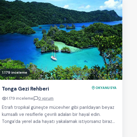
1.179 inceleme
Tonga Gezi Rehberi
OKYANUSYA
1.179 inceleme
0 yorum
Etrafı tropikal güneşte mücevher gibi parıldayan beyaz
kumsallı ve resiflerle çevrili adaları bir hayal edin.
Tonga’da yerel ada hayatı yakalamak istiyorsanız biraz…