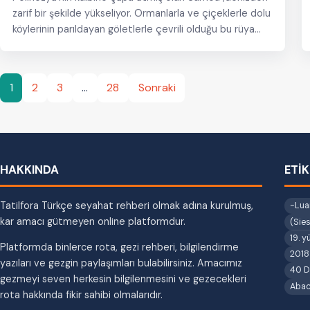
zarif bir şekilde yükseliyor. Ormanlarla ve çiçeklerle dolu
köylerinin parıldayan göletlerle çevrili olduğu bu rüya…
Yazı
1
2
3
…
28
Sonraki
sayfalaması
HAKKINDA
ETİ
Tatilfora Türkçe seyahat rehberi olmak adına kurulmuş,
-Lua
kar amacı gütmeyen online platformdur.
(Sies
19. y
Platformda binlerce rota, gezi rehberi, bilgilendirme
2018 
yazıları ve gezgin paylaşımları bulabilirsiniz. Amacımız
40 D
gezmeyi seven herkesin bilgilenmesini ve gezecekleri
Abacı
rota hakkında fikir sahibi olmalarıdır.