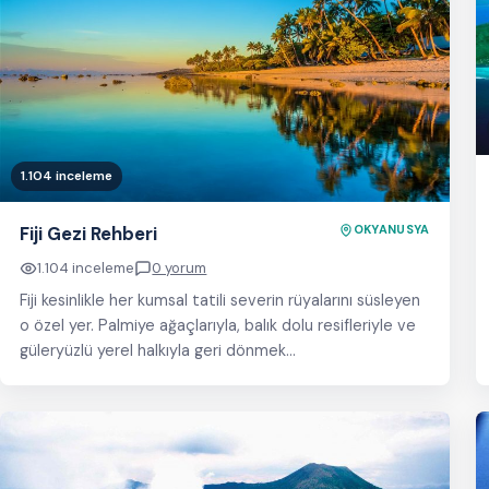
1.104 inceleme
Fiji Gezi Rehberi
OKYANUSYA
1.104 inceleme
0 yorum
Fiji kesinlikle her kumsal tatili severin rüyalarını süsleyen
o özel yer. Palmiye ağaçlarıyla, balık dolu resifleriyle ve
güleryüzlü yerel halkıyla geri dönmek…