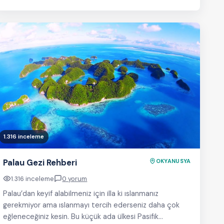
1.316 inceleme
Palau Gezi Rehberi
OKYANUSYA
1.316 inceleme
0 yorum
Palau’dan keyif alabilmeniz için illa ki ıslanmanız
gerekmiyor ama ıslanmayı tercih ederseniz daha çok
eğleneceğiniz kesin. Bu küçük ada ülkesi Pasifik