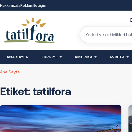
İçeriğe
Hakkımızda
Reklam
İletişim
atla
G
Yerleri
ve
etkinlikleri
ANA SAYFA
TÜRKİYE
AMERİKA
AVRUPA
bulun
Ana Sayfa
Etiket:
tatilfora