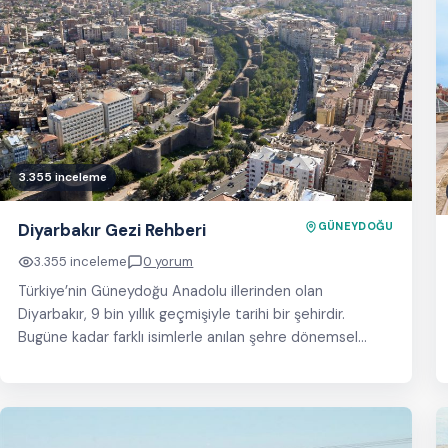
3.355 inceleme
Diyarbakır Gezi Rehberi
GÜNEYDOĞU
3.355 inceleme
0 yorum
Türkiye’nin Güneydoğu Anadolu illerinden olan
Diyarbakır, 9 bin yıllık geçmişiyle tarihi bir şehirdir.
Bugüne kadar farklı isimlerle anılan şehre dönemsel
olarak Amid,…