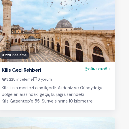
3.228 inceleme
Kilis Gezi Rehberi
GÜNEYDOĞU
3.228 inceleme
0 yorum
Kilis ilinin merkezi olan ilçedir. Akdeniz ve Güneydoğu
bölgeleri arasındaki geçiş kuşağı üzerindeki
Kilis Gaziantep’e 55, Suriye sınırına 10 kilometre
mesafede bulunmaktadır. Kilis, Akdeniz Bölgesi’nden…