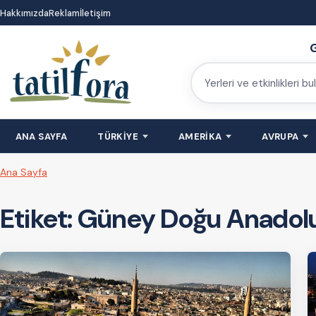
İçeriğe
Hakkımızda
Reklam
İletişim
atla
G
Yerleri
ve
etkinlikleri
ANA SAYFA
TÜRKİYE
AMERİKA
AVRUPA
bulun
Ana Sayfa
Etiket:
Güney Doğu Anadol