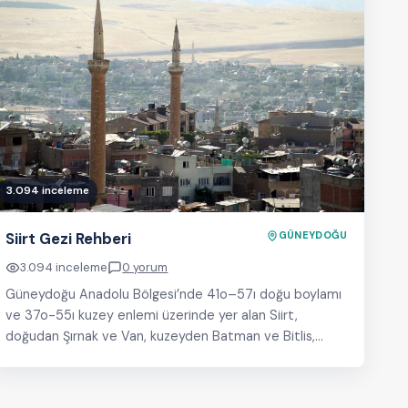
3.094 inceleme
Siirt Gezi Rehberi
GÜNEYDOĞU
3.094 inceleme
0 yorum
Güneydoğu Anadolu Bölgesi’nde 41o–57ı doğu boylamı
ve 37o-55ı kuzey enlemi üzerinde yer alan Siirt,
doğudan Şırnak ve Van, kuzeyden Batman ve Bitlis,…