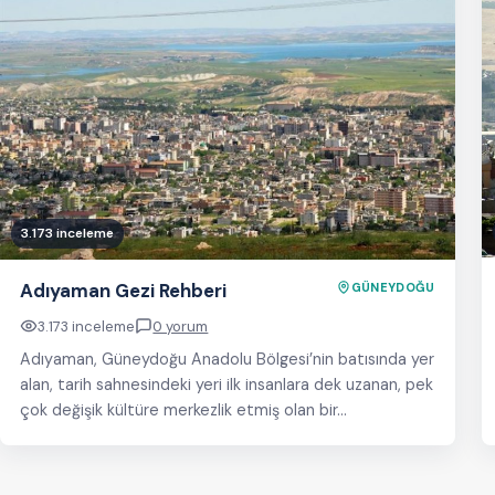
3.173 inceleme
Adıyaman Gezi Rehberi
GÜNEYDOĞU
3.173 inceleme
0 yorum
Adıyaman, Güneydoğu Anadolu Bölgesi’nin batısında yer
alan, tarih sahnesindeki yeri ilk insanlara dek uzanan, pek
çok değişik kültüre merkezlik etmiş olan bir…