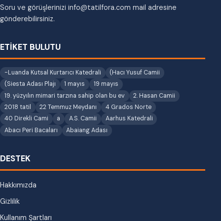
Soru ve görüşlerinizi info@tatilfora.com mail adresine
gönderebilirsiniz.
ETİKET BULUTU
-Luanda Kutsal Kurtarıcı Katedrali
(Hacı Yusuf Camii
(Siesta Adası Plajı
1 mayıs
19 mayıs
19. yüzyılın mimari tarzına sahip olan bu ev
2. Hasan Camii
2018 tatil
22 Temmuz Meydanı
4 Grados Norte
40 Direkli Cami
a
A.S. Camii
Aarhus Katedrali
Abacı Peri Bacaları
Abaiang Adası
DESTEK
Hakkımızda
Gizlilik
Kullanım Şartları