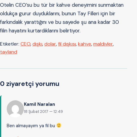
Otelin CEO’su bu tür bir kahve deneyimini sunmaktan
oldukça gurur duyduklarını, bunun Tay Filleri için bir
farkındalık yarattığını ve bu sayede şu ana kadar 30
filin hayatını kurtardıklarını belirtiyor.
Etiketler:
CEO
,
dışkı
,
dolar
,
fil dışkısı
,
kahve
,
maldivler
,
tayland
0 ziyaretçi yorumu
Kamil Naralan
18 Şubat 2017 — 12:49
Ben almayayım ya fil bu