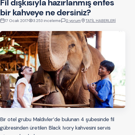
Fil dışkısıyla hazırlanmış enfes
bir kahveye ne dersiniz?
17 Ocak 2017
3.253 inceleme
0 yorum
TATİL HABERLERİ
Bir otel grubu Maldivler’de bulunan 4 şubesinde fil
gübresinden üretilen Black Ivory kahvesini servis