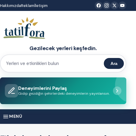
İçeriğe
Hakkımızda
Reklam
İletişim
atla
Gezilecek yerleri keşfedin.
Ara
Yerleri
ve
etkinlikleri
Deneyimlerini Paylaş
bulun
Gidip gezdiğin şehirlerdeki deneyimlerin yayınlansın.
MENÜ