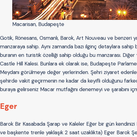
Macarisan, Budapeşte
Gotik, Rönesans, Osmanlı, Barok, Art Nouveau ve benzeri yapı
manzaraya sahip. Aynı zamanda bazı ilginç detaylara sahip bin
buranın en turistik özelliği sahip olduğu bu manzarası. Diğer 
Castle Hill Kalesi. Bunlara ek olarak ise, Budapeşte Parlam
Meydanı görülmeye değer yerlerinden. Şehri ziyaret edenler, 
şehirde vakit geçirmenin ne kadar da keyifli olduğunu fark
buraya gelirseniz Macar mutfağını denemeyi ve şarabını iç
Eger
Barok Bir Kasabada Şarap ve Kaleler Eğer bir gün kendinizi
ve başkente trenle yaklaşık 2 saat uzaklıkta) Eger Barok Şehr