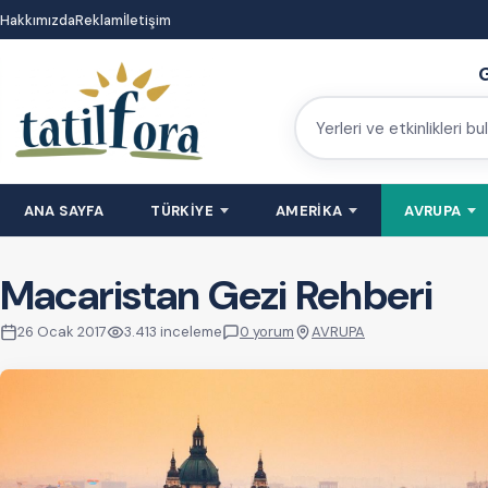
İçeriğe
Hakkımızda
Reklam
İletişim
atla
G
Yerleri
ve
etkinlikleri
ANA SAYFA
TÜRKİYE
AMERİKA
AVRUPA
bulun
Macaristan Gezi Rehberi
26 Ocak 2017
3.413 inceleme
0 yorum
AVRUPA