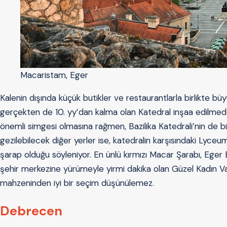
Macaristam, Eger
Kalenin dışında küçük butikler ve restaurantlarla birlikte büyü
gerçekten de 10. yy’dan kalma olan Katedral inşaa edilmed
önemli simgesi olmasına rağmen, Bazilika Katedrali’nin de bir
gezilebilecek diğer yerler ise, katedralin karşısındaki Lyceu
şarap olduğu söyleniyor. En ünlü kırmızı Macar Şarabı, Eger B
şehir merkezine yürümeyle yirmi dakika olan Güzel Kadın Va
mahzeninden iyi bir seçim düşünülemez.
Debrecen