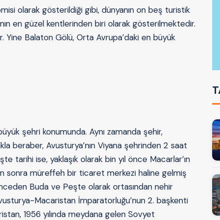
i olarak gösterildiği gibi, dünyanın on beş turistik
ın en güzel kentlerinden biri olarak gösterilmektedir.
ür. Yine Balaton Gölü, Orta Avrupa’daki en büyük
T
n büyük şehri konumunda. Aynı zamanda şehir,
makla beraber, Avusturya’nın Viyana şehrinden 2 saat
e tarihi ise, yaklaşık olarak bin yıl önce Macarlar’ın
en sonra müreffeh bir ticaret merkezi haline gelmiş
Önceden Buda ve Peşte olarak ortasından nehir
Avusturya-Macaristan İmparatorluğu’nun 2. başkenti
istan, 1956 yılında meydana gelen Sovyet