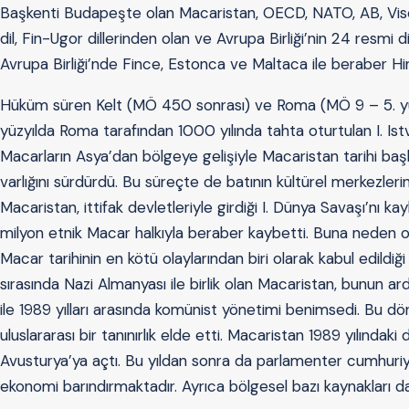
Başkenti Budapeşte olan Macaristan, OECD, NATO, AB, Vis
dil, Fin-Ugor dillerinden olan ve Avrupa Birliği’nin 24 resmi
Avrupa Birliği’nde Fince, Estonca ve Maltaca ile beraber Hin
Hüküm süren Kelt (MÖ 450 sonrası) ve Roma (MÖ 9 – 5. yüz
yüzyılda Roma tarafından 1000 yılında tahta oturtulan I. I
Macarların Asya’dan bölgeye gelişiyle Macaristan tarihi başlar
varlığını sürdürdü. Bu süreçte de batının kültürel merkezler
Macaristan, ittifak devletleriyle girdiği I. Dünya Savaşı’nı ka
milyon etnik Macar halkıyla beraber kaybetti. Buna neden o
Macar tarihinin en kötü olaylarından biri olarak kabul edildiği 
sırasında Nazi Almanyası ile birlik olan Macaristan, bunun a
ile 1989 yılları arasında komünist yönetimi benimsedi. Bu 
uluslararası bir tanınırlık elde etti. Macaristan 1989 yılındak
Avusturya’ya açtı. Bu yıldan sonra da parlamenter cumhuriyet
ekonomi barındırmaktadır. Ayrıca bölgesel bazı kaynakları d