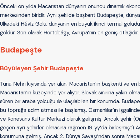
Önceki on yılda Macaristan dünyanın onuncu dinamik ekonomis
merkezinden biridir. Aynı şekilde başkent Budapeşte, dünyan
Ülkedeki Hévíz Gölü, dünyanın en büyük ikinci termal gölüd
göldür. Son olarak Hortobágy, Avrupa’nın en geniş otlağıdır.
Budapeşte
Büyüleyen Şehir Budapeşte
Tuna Nehri kıyısında yer alan, Macaristan’ın başkenti ve e
Macaristan’ın kuzeyinde yer alıyor. Slovak sınırına yakın ol
süren bir araba yolcuğu ile ulaşılabilen bir konumda. Budapeşt
bu toprağa adım atması ile başlamış. Osmanlılar’ın işgalind
ve Rönesans Kültür Merkezi olarak gelişmiş. Ancak şehir (
geçen ayrı şehirler olmasına rağmen 19. yy’da birleşmişt) 
konumuna gelmiş. Ancak 2. Dünya Savaşı’ndan sonra Macar