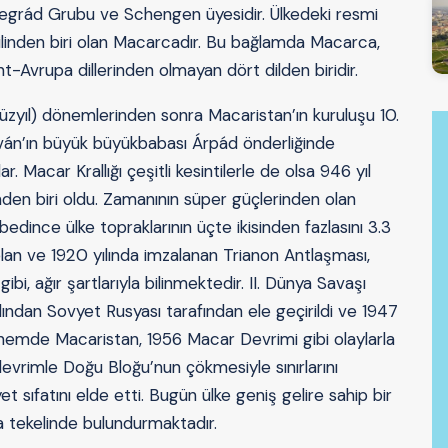
egrád Grubu ve Schengen üyesidir. Ülkedeki resmi
 dilinden biri olan Macarcadır. Bu bağlamda Macarca,
t-Avrupa dillerinden olmayan dört dilden biridir.
yıl) dönemlerinden sonra Macaristan’ın kuruluşu 10.
stván’ın büyük büyükbabası Árpád önderliğinde
. Macar Krallığı çeşitli kesintilerle de olsa 946 yıl
inden biri oldu. Zamanının süper güçlerinden olan
ybedince ülke topraklarının üçte ikisinden fazlasını 3.3
lan ve 1920 yılında imzalanan Trianon Antlaşması,
gibi, ağır şartlarıyla bilinmektedir. II. Dünya Savaşı
rdından Sovyet Rusyası tarafından ele geçirildi ve 1947
dönemde Macaristan, 1956 Macar Devrimi gibi olaylarla
i devrimle Doğu Bloğu’nun çökmesiyle sınırlarını
 sıfatını elde etti. Bugün ülke geniş gelire sahip bir
a tekelinde bulundurmaktadır.