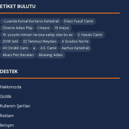
ETİKET BULUTU
-Luanda Kutsal Kurtarıcı Katedrali
(Hacı Yusuf Camii
(Siesta Adası Plajı
1 mayıs
19 mayıs
19. yüzyılın mimari tarzına sahip olan bu ev
2. Hasan Camii
2018 tatil
22 Temmuz Meydanı
4 Grados Norte
40 Direkli Cami
a
A.S. Camii
Aarhus Katedrali
Abacı Peri Bacaları
Abaiang Adası
DESTEK
Hakkımızda
Gizlilik
Kullanım Şartları
Reklam
İletişim