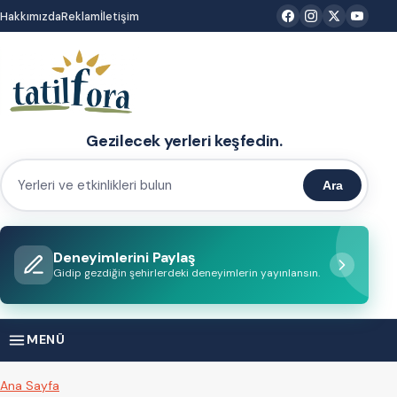
İçeriğe
Hakkımızda
Reklam
İletişim
atla
Gezilecek yerleri keşfedin.
Ara
Yerleri
ve
etkinlikleri
Deneyimlerini Paylaş
bulun
Gidip gezdiğin şehirlerdeki deneyimlerin yayınlansın.
MENÜ
Ana Sayfa