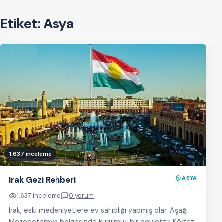
Etiket:
Asya
1.637 inceleme
Irak Gezi Rehberi
ASYA
1.637 inceleme
0 yorum
Irak, eski medeniyetlere ev sahipliği yapmış olan Aşağı
Mezopotamya bölgesinde kurulmuş bir devlettir. Körfez