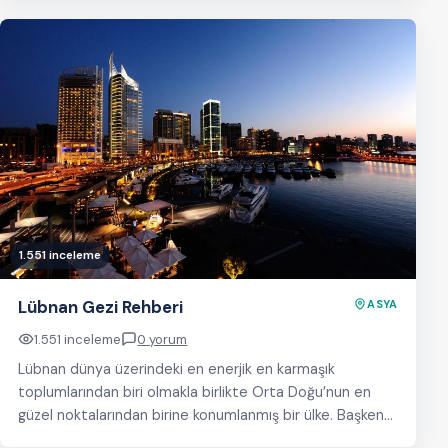
1.551 inceleme
Lübnan Gezi Rehberi
ASYA
1.551 inceleme
0 yorum
Lübnan dünya üzerindeki en enerjik en karmaşık
toplumlarından biri olmakla birlikte Orta Doğu’nun en
güzel noktalarından birine konumlanmış bir ülke. Başkenti
Beyrut…