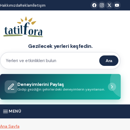
İçeriğe
Hakkımızda
Reklam
İletişim
atla
Gezilecek yerleri keşfedin.
Ara
Yerleri
ve
etkinlikleri
Deneyimlerini Paylaş
bulun
Gidip gezdiğin şehirlerdeki deneyimlerin yayınlansın.
MENÜ
Ana Sayfa