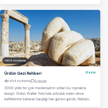
olan ülkede 9.6…
1.604 inceleme
Ürdün Gezi Rehberi
ASYA
1.604 inceleme
0 yorum
2000 yıldır bir çok medeniyetin yolları bu toprakta
kesişti. Ürdün, Krallar Yolu’nda yolculuk eden deve
kafilelerine baharat karşılığı han görevi gördü. Nebati…