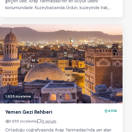
geçen ülke, Arap Yarımadası’nın en büyük ülkesi
konumundadır. Kuzeybatısında Ürdün, kuzeyinde Irak,
batısında Kızıldeniz, doğusunda…
1.655 inceleme
Yemen Gezi Rehberi
ASYA
1.655 inceleme
0 yorum
Ortadoğu coğrafyasında Arap Yarımadası’nda yer alan