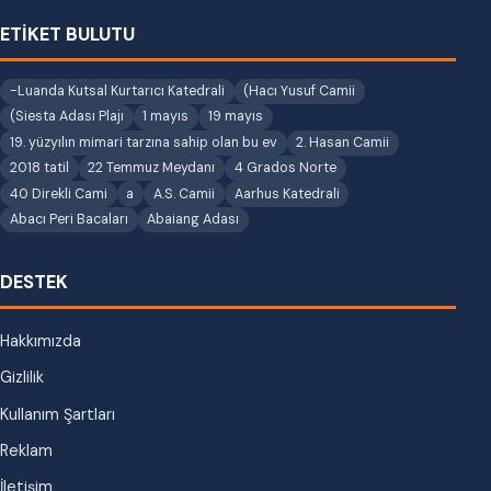
ETİKET BULUTU
-Luanda Kutsal Kurtarıcı Katedrali
(Hacı Yusuf Camii
(Siesta Adası Plajı
1 mayıs
19 mayıs
19. yüzyılın mimari tarzına sahip olan bu ev
2. Hasan Camii
2018 tatil
22 Temmuz Meydanı
4 Grados Norte
40 Direkli Cami
a
A.S. Camii
Aarhus Katedrali
Abacı Peri Bacaları
Abaiang Adası
DESTEK
Hakkımızda
Gizlilik
Kullanım Şartları
Reklam
İletişim