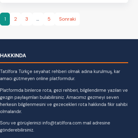
Yazı
1
2
3
…
5
Sonraki
sayfalaması
HAKKINDA
Tatilfora Türkçe seyahat rehberi olmak adına kurulmuş, kar
amacı gütmeyen online platformdur.
Platformda binlerce rota, gezi rehberi, bilgilendirme yazıları ve
gezgin paylaşımları bulabilirsiniz. Amacımız gezmeyi seven
herkesin bilgilenmesini ve gezecekleri rota hakkında fikir sahibi
olmalarıdır.
Soru ve görüşlerinizi info@tatilfora.com mail adresine
gönderebilirsiniz.