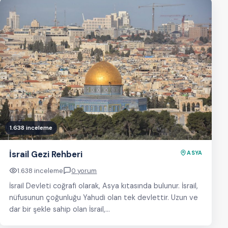
1.638 inceleme
İsrail Gezi Rehberi
ASYA
1.638 inceleme
0 yorum
İsrail Devleti coğrafi olarak, Asya kıtasında bulunur. İsrail,
nüfusunun çoğunluğu Yahudi olan tek devlettir. Uzun ve
dar bir şekle sahip olan İsrail,…