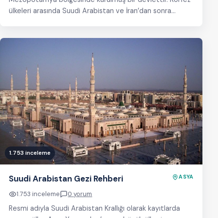
ülkeleri arasında Suudi Arabistan ve İran’dan sonra
437.072…
1.753 inceleme
Suudi Arabistan Gezi Rehberi
ASYA
1.753 inceleme
0 yorum
Resmi adıyla Suudi Arabistan Krallığı olarak kayıtlarda