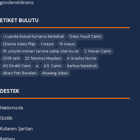
gönderebilirsiniz.
ETİKET BULUTU
-Luanda Kutsal Kurtarıcı Katedrali
(Hacı Yusuf Camii
(Siesta Adası Plajı
1 mayıs
19 mayıs
19. yüzyılın mimari tarzına sahip olan bu ev
2. Hasan Camii
2018 tatil
22 Temmuz Meydanı
4 Grados Norte
40 Direkli Cami
a
A.S. Camii
Aarhus Katedrali
Abacı Peri Bacaları
Abaiang Adası
DESTEK
Hakkımızda
Gizlilik
Kullanım Şartları
Reklam