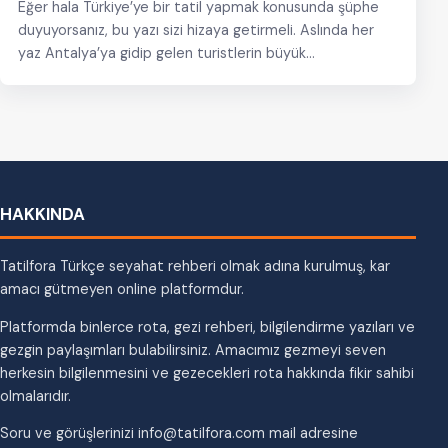
Eğer hala Türkiye’ye bir tatil yapmak konusunda şüphe
duyuyorsanız, bu yazı sizi hizaya getirmeli. Aslında her
yaz Antalya’ya gidip gelen turistlerin büyük…
HAKKINDA
Tatilfora Türkçe seyahat rehberi olmak adına kurulmuş, kar
amacı gütmeyen online platformdur.
Platformda binlerce rota, gezi rehberi, bilgilendirme yazıları ve
gezgin paylaşımları bulabilirsiniz. Amacımız gezmeyi seven
herkesin bilgilenmesini ve gezecekleri rota hakkında fikir sahibi
olmalarıdır.
Soru ve görüşlerinizi info@tatilfora.com mail adresine