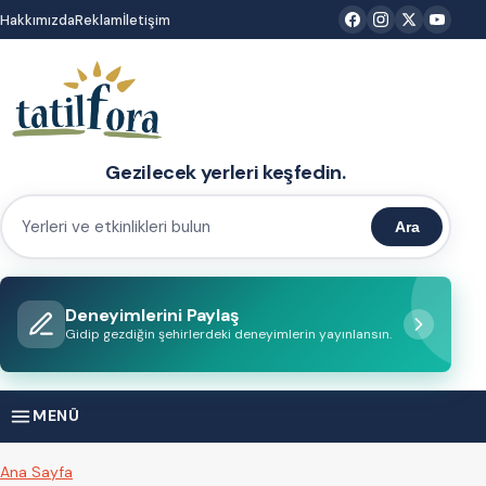
İçeriğe
Hakkımızda
Reklam
İletişim
atla
Gezilecek yerleri keşfedin.
Ara
Yerleri
ve
etkinlikleri
Deneyimlerini Paylaş
bulun
Gidip gezdiğin şehirlerdeki deneyimlerin yayınlansın.
MENÜ
Ana Sayfa