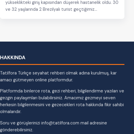
yükseklikteki giriş kapısından düşerek hastanelik oldu. 30
ve 32 yaşlarında 2 Brezilyalı turist geçtiğimiz…
HAKKINDA
Tatilfora Türkçe seyahat rehberi olmak adına kurulmuş, kar
amacı gütmeyen online platformdur.
Platformda binlerce rota, gezi rehberi, bilgilendirme yazıları ve
gezgin paylaşımları bulabilirsiniz. Amacımız gezmeyi seven
herkesin bilgilenmesini ve gezecekleri rota hakkında fikir sahibi
olmalarıdır.
Soru ve görüşlerinizi info@tatilfora.com mail adresine
gönderebilirsiniz.