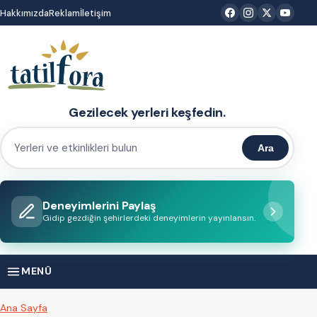
İçeriğe
Hakkımızda
Reklam
İletişim
atla
Gezilecek yerleri keşfedin.
Ara
Yerleri
ve
etkinlikleri
Deneyimlerini Paylaş
bulun
Gidip gezdiğin şehirlerdeki deneyimlerin yayınlansın.
MENÜ
Ana Sayfa