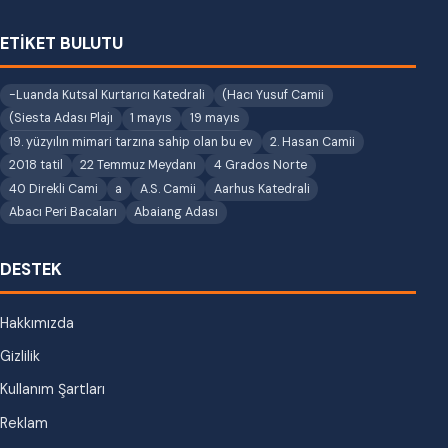
ETİKET BULUTU
-Luanda Kutsal Kurtarıcı Katedrali
(Hacı Yusuf Camii
(Siesta Adası Plajı
1 mayıs
19 mayıs
19. yüzyılın mimari tarzına sahip olan bu ev
2. Hasan Camii
2018 tatil
22 Temmuz Meydanı
4 Grados Norte
40 Direkli Cami
a
A.S. Camii
Aarhus Katedrali
Abacı Peri Bacaları
Abaiang Adası
DESTEK
Hakkımızda
Gizlilik
Kullanım Şartları
Reklam