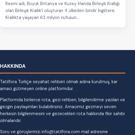
Resmi adı, Büyük Britanya ve Kuzey İrlanda Birleşik Krallığı
olan Birleşik Krallık’ı oluşturan 4 ülkeden biridir İngiltere.
Krallıkta yaşayan 63 milyon nüfusun…
HAKKINDA
Tatilfora Türkçe seyahat rehberi olmak adına kurulmuş, kar
amacı gütmeyen online platformdur.
Platformda binlerce rota, gezi rehberi, bilgilendirme yazıları ve
gezgin paylaşımları bulabilirsiniz. Amacımız gezmeyi seven
herkesin bilgilenmesini ve gezecekleri rota hakkında fikir sahibi
olmalarıdır.
Soru ve görüşlerinizi info@tatilfora.com mail adresine