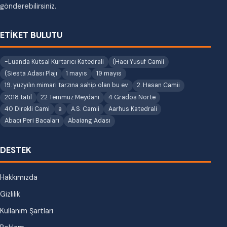
gönderebilirsiniz.
ETİKET BULUTU
-Luanda Kutsal Kurtarıcı Katedrali
(Hacı Yusuf Camii
(Siesta Adası Plajı
1 mayıs
19 mayıs
19. yüzyılın mimari tarzına sahip olan bu ev
2. Hasan Camii
2018 tatil
22 Temmuz Meydanı
4 Grados Norte
40 Direkli Cami
a
A.S. Camii
Aarhus Katedrali
Abacı Peri Bacaları
Abaiang Adası
DESTEK
Hakkımızda
Gizlilik
Kullanım Şartları