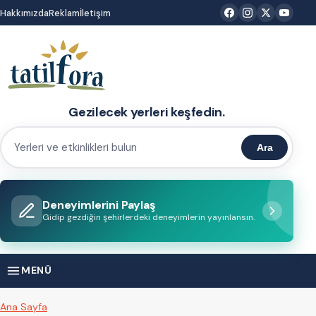
İçeriğe
Hakkımızda
Reklam
İletişim
atla
Gezilecek yerleri keşfedin.
Ara
Yerleri
ve
etkinlikleri
Deneyimlerini Paylaş
bulun
Gidip gezdiğin şehirlerdeki deneyimlerin yayınlansın.
MENÜ
Ana Sayfa