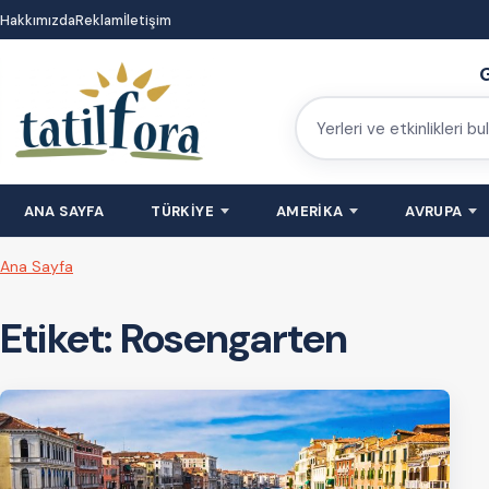
İçeriğe
Hakkımızda
Reklam
İletişim
atla
G
Yerleri
ve
etkinlikleri
ANA SAYFA
TÜRKİYE
AMERİKA
AVRUPA
bulun
Ana Sayfa
Etiket:
Rosengarten