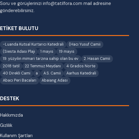
Soru ve görüşlerinizi info@tatilfora.com mail adresine
gönderebilirsiniz.
ETİKET BULUTU
-Luanda Kutsal Kurtarıcı Katedrali
(Hacı Yusuf Camii
(Siesta Adası Plajı
1 mayıs
19 mayıs
19. yüzyılın mimari tarzına sahip olan bu ev
2. Hasan Camii
2018 tatil
22 Temmuz Meydanı
4 Grados Norte
40 Direkli Cami
a
A.S. Camii
Aarhus Katedrali
Abacı Peri Bacaları
Abaiang Adası
DESTEK
Hakkımızda
Gizlilik
Kullanım Şartları