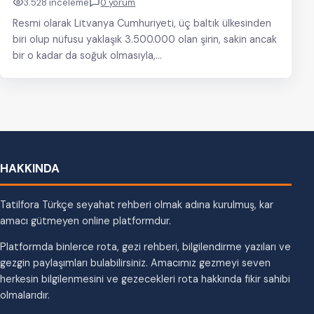
3.528 inceleme
0 yorum
Resmi olarak Litvanya Cumhuriyeti, üç baltık ülkesinden
biri olup nüfusu yaklaşık 3.500.000 olan şirin, sakin ancak
bir o kadar da soğuk olmasıyla,…
HAKKINDA
Tatilfora Türkçe seyahat rehberi olmak adına kurulmuş, kar
amacı gütmeyen online platformdur.
Platformda binlerce rota, gezi rehberi, bilgilendirme yazıları ve
gezgin paylaşımları bulabilirsiniz. Amacımız gezmeyi seven
herkesin bilgilenmesini ve gezecekleri rota hakkında fikir sahibi
olmalarıdır.