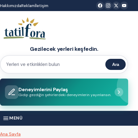
İçeriğe
Hakkımızda
Reklam
İletişim
atla
Gezilecek yerleri keşfedin.
Ara
Yerleri
ve
etkinlikleri
Deneyimlerini Paylaş
bulun
Gidip gezdiğin şehirlerdeki deneyimlerin yayınlansın.
MENÜ
Ana Sayfa