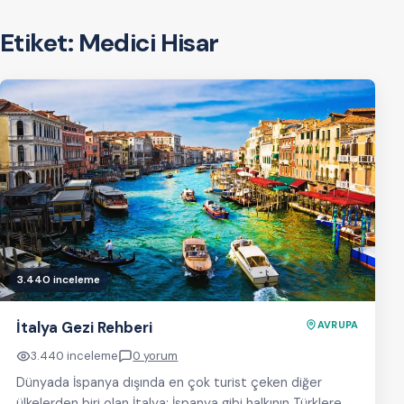
Etiket:
Medici Hisar
3.440 inceleme
İtalya Gezi Rehberi
AVRUPA
3.440 inceleme
0 yorum
Dünyada İspanya dışında en çok turist çeken diğer
ülkelerden biri olan İtalya; İspanya gibi halkının Türklere