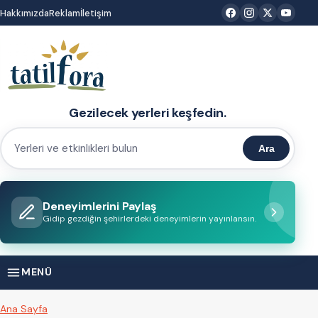
İçeriğe
Hakkımızda
Reklam
İletişim
atla
Gezilecek yerleri keşfedin.
Ara
Yerleri
ve
etkinlikleri
Deneyimlerini Paylaş
bulun
Gidip gezdiğin şehirlerdeki deneyimlerin yayınlansın.
MENÜ
Ana Sayfa