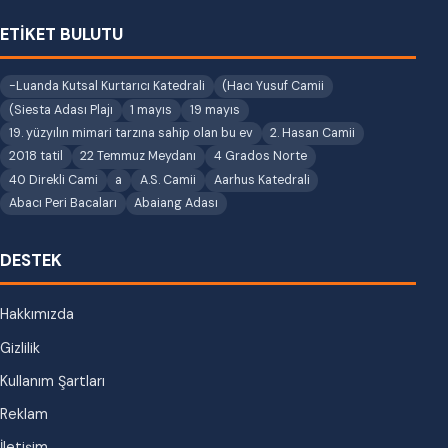
ETİKET BULUTU
-Luanda Kutsal Kurtarıcı Katedrali
(Hacı Yusuf Camii
(Siesta Adası Plajı
1 mayıs
19 mayıs
19. yüzyılın mimari tarzına sahip olan bu ev
2. Hasan Camii
2018 tatil
22 Temmuz Meydanı
4 Grados Norte
40 Direkli Cami
a
A.S. Camii
Aarhus Katedrali
Abacı Peri Bacaları
Abaiang Adası
DESTEK
Hakkımızda
Gizlilik
Kullanım Şartları
Reklam
İletişim