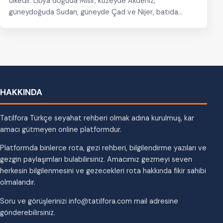
ülkedir. Libya doğuda Mısır, kuzeyde Akdeniz,
güneydoğuda Sudan, güneyde Çad ve Nijer, batıda
Cezayir…
HAKKINDA
Tatilfora Türkçe seyahat rehberi olmak adına kurulmuş, kar
amacı gütmeyen online platformdur.
Platformda binlerce rota, gezi rehberi, bilgilendirme yazıları ve
gezgin paylaşımları bulabilirsiniz. Amacımız gezmeyi seven
herkesin bilgilenmesini ve gezecekleri rota hakkında fikir sahibi
olmalarıdır.
Soru ve görüşlerinizi info@tatilfora.com mail adresine
gönderebilirsiniz.