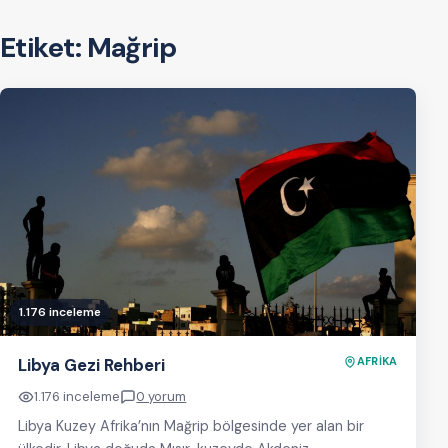
Etiket:
Mağrip
1.176 inceleme
Libya Gezi Rehberi
AFRİKA
1.176 inceleme
0 yorum
Libya Kuzey Afrika’nın Mağrip bölgesinde yer alan bir