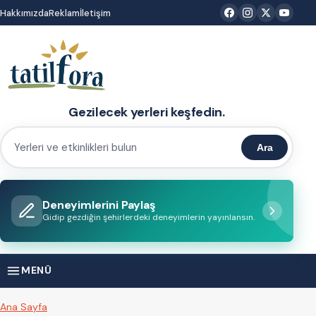
İçeriğe
Hakkımızda
Reklam
İletişim
atla
Gezilecek yerleri keşfedin.
Ara
Yerleri
ve
etkinlikleri
Deneyimlerini Paylaş
bulun
Gidip gezdiğin şehirlerdeki deneyimlerin yayınlansın.
MENÜ
Ana Sayfa