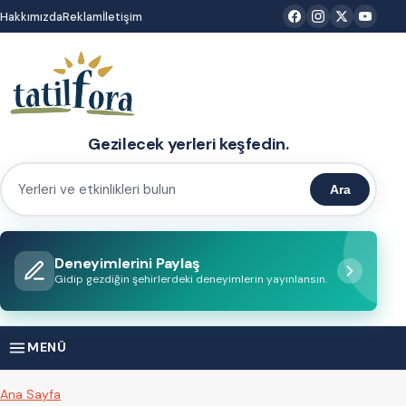
İçeriğe
Hakkımızda
Reklam
İletişim
atla
Gezilecek yerleri keşfedin.
Ara
Yerleri
ve
etkinlikleri
Deneyimlerini Paylaş
bulun
Gidip gezdiğin şehirlerdeki deneyimlerin yayınlansın.
MENÜ
Ana Sayfa