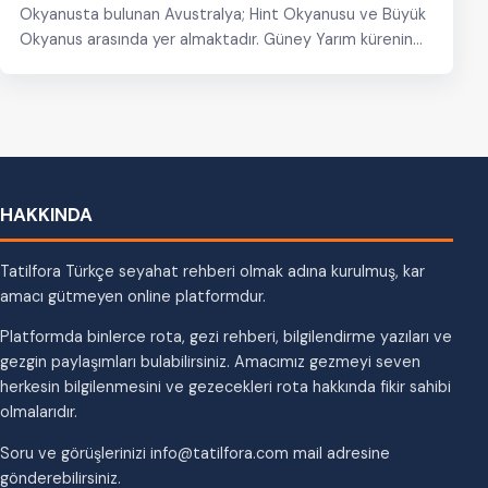
Okyanusta bulunan Avustralya; Hint Okyanusu ve Büyük
Okyanus arasında yer almaktadır. Güney Yarım kürenin…
HAKKINDA
Tatilfora Türkçe seyahat rehberi olmak adına kurulmuş, kar
amacı gütmeyen online platformdur.
Platformda binlerce rota, gezi rehberi, bilgilendirme yazıları ve
gezgin paylaşımları bulabilirsiniz. Amacımız gezmeyi seven
herkesin bilgilenmesini ve gezecekleri rota hakkında fikir sahibi
olmalarıdır.
Soru ve görüşlerinizi info@tatilfora.com mail adresine
gönderebilirsiniz.