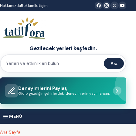
İçeriğe
Hakkımızda
Reklam
İletişim
atla
Gezilecek yerleri keşfedin.
Ara
Yerleri
ve
etkinlikleri
Deneyimlerini Paylaş
bulun
Gidip gezdiğin şehirlerdeki deneyimlerin yayınlansın.
MENÜ
Ana Sayfa