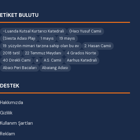
ETİKET BULUTU
-Luanda Kutsal Kurtarıcı Katedrali
(Hacı Yusuf Camii
(Siesta Adası Plajı
1 mayıs
19 mayıs
19. yüzyılın mimari tarzına sahip olan bu ev
2. Hasan Camii
2018 tatil
22 Temmuz Meydanı
4 Grados Norte
40 Direkli Cami
a
A.S. Camii
Aarhus Katedrali
Abacı Peri Bacaları
Abaiang Adası
DESTEK
Hakkımızda
Gizlilik
Kullanım Şartları
Reklam