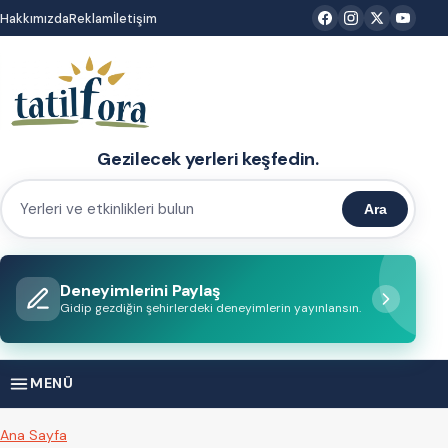
İçeriğe
Hakkımızda
Reklam
İletişim
atla
Gezilecek yerleri keşfedin.
Ara
Yerleri
ve
etkinlikleri
Deneyimlerini Paylaş
bulun
Gidip gezdiğin şehirlerdeki deneyimlerin yayınlansın.
MENÜ
Ana Sayfa