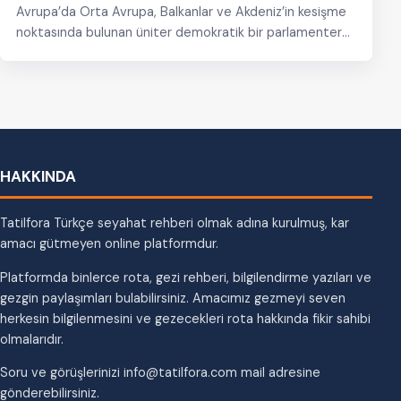
Avrupa’da Orta Avrupa, Balkanlar ve Akdeniz’in kesişme
noktasında bulunan üniter demokratik bir parlamenter
cumhuriyet. Hırvatistan’ın en güzel…
HAKKINDA
Tatilfora Türkçe seyahat rehberi olmak adına kurulmuş, kar
amacı gütmeyen online platformdur.
Platformda binlerce rota, gezi rehberi, bilgilendirme yazıları ve
gezgin paylaşımları bulabilirsiniz. Amacımız gezmeyi seven
herkesin bilgilenmesini ve gezecekleri rota hakkında fikir sahibi
olmalarıdır.
Soru ve görüşlerinizi info@tatilfora.com mail adresine
gönderebilirsiniz.