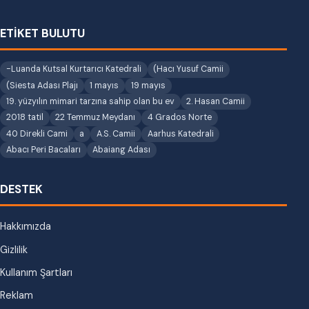
ETİKET BULUTU
-Luanda Kutsal Kurtarıcı Katedrali
(Hacı Yusuf Camii
(Siesta Adası Plajı
1 mayıs
19 mayıs
19. yüzyılın mimari tarzına sahip olan bu ev
2. Hasan Camii
2018 tatil
22 Temmuz Meydanı
4 Grados Norte
40 Direkli Cami
a
A.S. Camii
Aarhus Katedrali
Abacı Peri Bacaları
Abaiang Adası
DESTEK
Hakkımızda
Gizlilik
Kullanım Şartları
Reklam