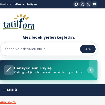
İçeriğe
Hakkımızda
Reklam
İletişim
atla
Gezilecek yerleri keşfedin.
Ara
Yerleri
ve
etkinlikleri
Deneyimlerini Paylaş
bulun
Gidip gezdiğin şehirlerdeki deneyimlerin yayınlansın.
MENÜ
Ana Sayfa