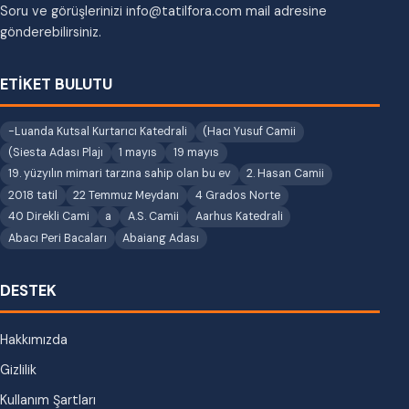
Soru ve görüşlerinizi info@tatilfora.com mail adresine
gönderebilirsiniz.
ETİKET BULUTU
-Luanda Kutsal Kurtarıcı Katedrali
(Hacı Yusuf Camii
(Siesta Adası Plajı
1 mayıs
19 mayıs
19. yüzyılın mimari tarzına sahip olan bu ev
2. Hasan Camii
2018 tatil
22 Temmuz Meydanı
4 Grados Norte
40 Direkli Cami
a
A.S. Camii
Aarhus Katedrali
Abacı Peri Bacaları
Abaiang Adası
DESTEK
Hakkımızda
Gizlilik
Kullanım Şartları