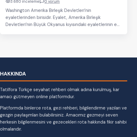
3.680 inceleme
0 yorum
Washington Amerika Birleşik Devletleri’nin
eyaletlerinden birisidir. Eyalet, Amerika Birleşik
Devletleri’nin Büyük Okyanus kıyısındaki eyaletlerinin en
kuzeyde olanıdır. Eyalet, Seattle, Spokane gibi ABD’nin…
HAKKINDA
Tatilfora Türkçe seyahat rehberi olmak adına kurulmuş, kar
amacı gütmeyen online platformdur.
Platformda binlerce rota, gezi rehberi, bilgilendirme yazıları ve
gezgin paylaşımları bulabilirsiniz. Amacımız gezmeyi seven
herkesin bilgilenmesini ve gezecekleri rota hakkında fikir sahibi
olmalarıdır.