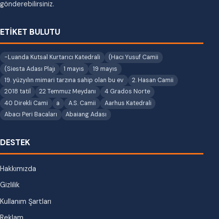
gönderebilirsiniz.
ETİKET BULUTU
-Luanda Kutsal Kurtarıcı Katedrali
(Hacı Yusuf Camii
(Siesta Adası Plajı
1 mayıs
19 mayıs
19. yüzyılın mimari tarzına sahip olan bu ev
2. Hasan Camii
2018 tatil
22 Temmuz Meydanı
4 Grados Norte
40 Direkli Cami
a
A.S. Camii
Aarhus Katedrali
Abacı Peri Bacaları
Abaiang Adası
DESTEK
Hakkımızda
Gizlilik
Kullanım Şartları
Reklam