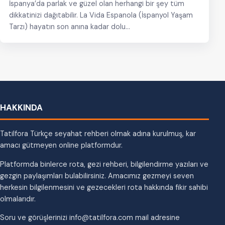
İspanya’da parlak ve güzel olan herhangi bir şey tüm
dikkatinizi dağıtabilir. La Vida Espanola (İspanyol Yaşam
Tarzı) hayatın son anına kadar dolu…
HAKKINDA
Tatilfora Türkçe seyahat rehberi olmak adına kurulmuş, kar
amacı gütmeyen online platformdur.
Platformda binlerce rota, gezi rehberi, bilgilendirme yazıları ve
gezgin paylaşımları bulabilirsiniz. Amacımız gezmeyi seven
herkesin bilgilenmesini ve gezecekleri rota hakkında fikir sahibi
olmalarıdır.
Soru ve görüşlerinizi info@tatilfora.com mail adresine