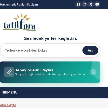
İçeriğe
Hakkımızda
Reklam
İletişim
atla
Gezilecek yerleri keşfedin.
Ara
Yerleri
ve
etkinlikleri
Deneyimlerini Paylaş
bulun
Gidip gezdiğin şehirlerdeki deneyimlerin yayınlansın.
MENÜ
Ana Sayfa