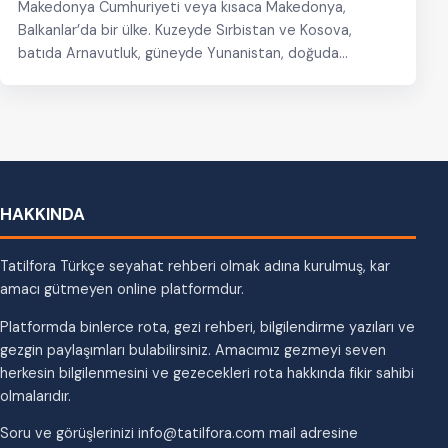
Makedonya Cumhuriyeti veya kısaca Makedonya,
Balkanlar’da bir ülke. Kuzeyde Sırbistan ve Kosova,
batıda Arnavutluk, güneyde Yunanistan, doğuda
Bulgaristan ile komşudur. Başketni Üsküp…
HAKKINDA
Tatilfora Türkçe seyahat rehberi olmak adına kurulmuş, kar
amacı gütmeyen online platformdur.
Platformda binlerce rota, gezi rehberi, bilgilendirme yazıları ve
gezgin paylaşımları bulabilirsiniz. Amacımız gezmeyi seven
herkesin bilgilenmesini ve gezecekleri rota hakkında fikir sahibi
olmalarıdır.
Soru ve görüşlerinizi info@tatilfora.com mail adresine