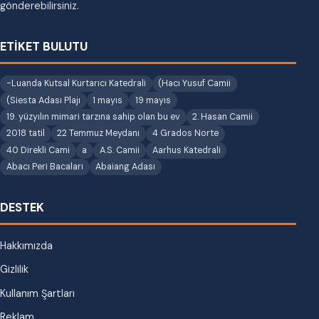
gönderebilirsiniz.
ETİKET BULUTU
-Luanda Kutsal Kurtarıcı Katedrali
(Hacı Yusuf Camii
(Siesta Adası Plajı
1 mayıs
19 mayıs
19. yüzyılın mimari tarzına sahip olan bu ev
2. Hasan Camii
2018 tatil
22 Temmuz Meydanı
4 Grados Norte
40 Direkli Cami
a
A.S. Camii
Aarhus Katedrali
Abacı Peri Bacaları
Abaiang Adası
DESTEK
Hakkımızda
Gizlilik
Kullanım Şartları
Reklam