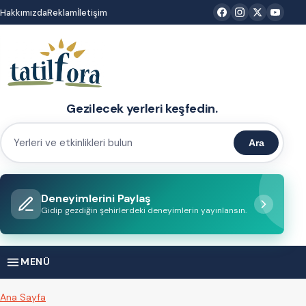
İçeriğe
Hakkımızda
Reklam
İletişim
atla
Gezilecek yerleri keşfedin.
Ara
Yerleri
ve
etkinlikleri
Deneyimlerini Paylaş
bulun
Gidip gezdiğin şehirlerdeki deneyimlerin yayınlansın.
MENÜ
Ana Sayfa