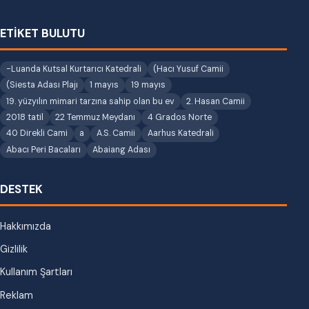
ETİKET BULUTU
-Luanda Kutsal Kurtarıcı Katedrali
(Hacı Yusuf Camii
(Siesta Adası Plajı
1 mayıs
19 mayıs
19. yüzyılın mimari tarzına sahip olan bu ev
2. Hasan Camii
2018 tatil
22 Temmuz Meydanı
4 Grados Norte
40 Direkli Cami
a
A.S. Camii
Aarhus Katedrali
Abacı Peri Bacaları
Abaiang Adası
DESTEK
Hakkımızda
Gizlilik
Kullanım Şartları
Reklam