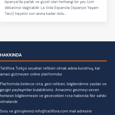
İspanya’da parlak ve güzel olan herhangi bir şey tüm
dikkatinizi dağıtabilir. La Vida Espanola (İspanyol Yaşam
Tarzı) hayatın son anına kadar dolu…
HAKKINDA
Tatilfora Türkçe seyahat rehberi olmak adına kurulmuş, kar
amacı gütmeyen online platformdur.
Platformda binlerce rota, gezi rehberi, bilgilendirme yazıları ve
gezgin paylaşımları bulabilirsiniz. Amacımız gezmeyi seven
herkesin bilgilenmesini ve gezecekleri rota hakkında fikir sahibi
olmalarıdır.
Soru ve görüşlerinizi info@tatilfora.com mail adresine