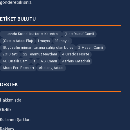
gönderebilirsiniz.
ETİKET BULUTU
-Luanda Kutsal Kurtarıcı Katedrali
(Hacı Yusuf Camii
(Siesta Adası Plajı
1 mayıs
19 mayıs
19. yüzyılın mimari tarzına sahip olan bu ev
2. Hasan Camii
2018 tatil
22 Temmuz Meydanı
4 Grados Norte
40 Direkli Cami
a
A.S. Camii
Aarhus Katedrali
Abacı Peri Bacaları
Abaiang Adası
DESTEK
Hakkımızda
Gizlilik
Kullanım Şartları
Reklam