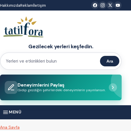
İçeriğe
Hakkımızda
Reklam
İletişim
atla
Gezilecek yerleri keşfedin.
Ara
Yerleri
ve
etkinlikleri
Deneyimlerini Paylaş
bulun
Gidip gezdiğin şehirlerdeki deneyimlerin yayınlansın.
MENÜ
Ana Sayfa