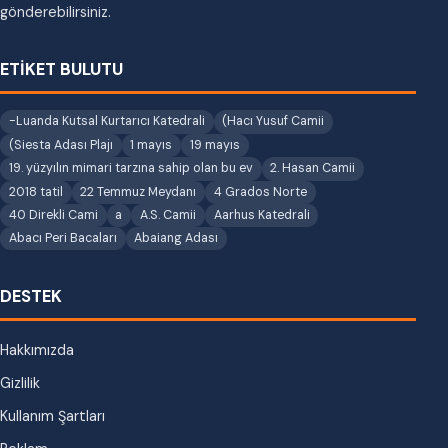
gönderebilirsiniz.
ETİKET BULUTU
-Luanda Kutsal Kurtarıcı Katedrali
(Hacı Yusuf Camii
(Siesta Adası Plajı
1 mayıs
19 mayıs
19. yüzyılın mimari tarzına sahip olan bu ev
2. Hasan Camii
2018 tatil
22 Temmuz Meydanı
4 Grados Norte
40 Direkli Cami
a
A.S. Camii
Aarhus Katedrali
Abacı Peri Bacaları
Abaiang Adası
DESTEK
Hakkımızda
Gizlilik
Kullanım Şartları