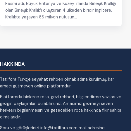
Resmi adı, Büyük Britanya ve Kuzey İrlanda Birleşik Krallığı
olan Birleşik Krallık’ı oluşturan 4 ülkeden biridir İngiltere.
Krallıkta yaşayan 63 milyon nüfusun…
HAKKINDA
Tatilfora Türkçe seyahat rehberi olmak adına kurulmuş, kar
amacı gütmeyen online platformdur.
Platformda binlerce rota, gezi rehberi, bilgilendirme yazıları ve
gezgin paylaşımları bulabilirsiniz. Amacımız gezmeyi seven
herkesin bilgilenmesini ve gezecekleri rota hakkında fikir sahibi
olmalarıdır.
Soru ve görüşlerinizi info@tatilfora.com mail adresine