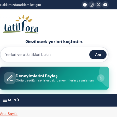
İçeriğe
Hakkımızda
Reklam
İletişim
atla
Gezilecek yerleri keşfedin.
Ara
Yerleri
ve
etkinlikleri
Deneyimlerini Paylaş
bulun
Gidip gezdiğin şehirlerdeki deneyimlerin yayınlansın.
MENÜ
Ana Sayfa