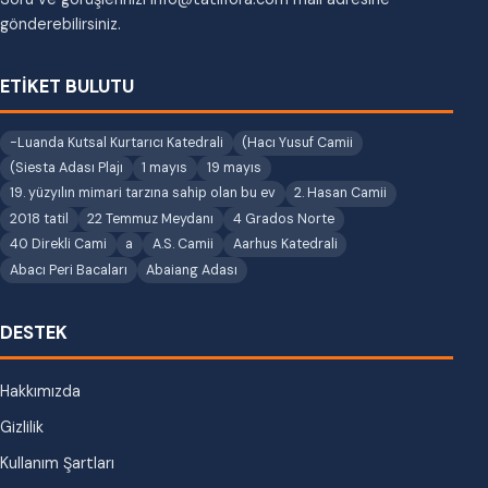
gönderebilirsiniz.
ETİKET BULUTU
-Luanda Kutsal Kurtarıcı Katedrali
(Hacı Yusuf Camii
(Siesta Adası Plajı
1 mayıs
19 mayıs
19. yüzyılın mimari tarzına sahip olan bu ev
2. Hasan Camii
2018 tatil
22 Temmuz Meydanı
4 Grados Norte
40 Direkli Cami
a
A.S. Camii
Aarhus Katedrali
Abacı Peri Bacaları
Abaiang Adası
DESTEK
Hakkımızda
Gizlilik
Kullanım Şartları