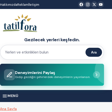
İçeriğe
Hakkımızda
Reklam
İletişim
atla
Gezilecek yerleri keşfedin.
Ara
Yerleri
ve
etkinlikleri
Deneyimlerini Paylaş
bulun
Gidip gezdiğin şehirlerdeki deneyimlerin yayınlansın.
MENÜ
Ana Sayfa