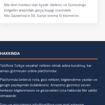
Kilis ilinin merkezi olan ilçedir. Akdeniz ve Güneydoğu
bölgeleri arasındaki geçiş kuşağı üzerindeki
Kilis Gaziantep’e 55, Suriye sınırına 10 kilometre
mesafede bulunmaktadır. Kilis, Akdeniz Bölgesi’nden…
HAKKINDA
Tatilfora Türkçe seyahat rehberi olmak adına kurulmuş, kar
amacı gütmeyen online platformdur.
Platformda binlerce rota, gezi rehberi, bilgilendirme yazıları ve
gezgin paylaşımları bulabilirsiniz. Amacımız gezmeyi seven
herkesin bilgilenmesini ve gezecekleri rota hakkında fikir sahibi
olmalarıdır.
Soru ve görüşlerinizi info@tatilfora.com mail adresine