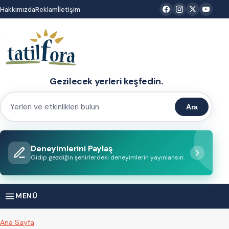
İçeriğe
Hakkımızda
Reklam
İletişim
atla
Gezilecek yerleri keşfedin.
Ara
Yerleri
ve
etkinlikleri
Deneyimlerini Paylaş
bulun
Gidip gezdiğin şehirlerdeki deneyimlerin yayınlansın.
MENÜ
Ana Sayfa