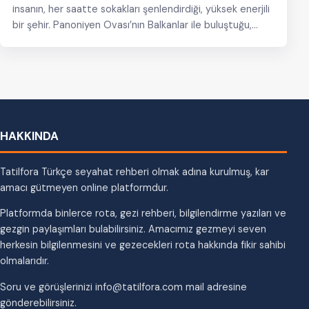
insanın, her saatte sokakları şenlendirdiği, yüksek enerjili
bir şehir. Panoniyen Ovası’nın Balkanlar ile buluştuğu,
Sava…
HAKKINDA
Tatilfora Türkçe seyahat rehberi olmak adına kurulmuş, kar
amacı gütmeyen online platformdur.
Platformda binlerce rota, gezi rehberi, bilgilendirme yazıları ve
gezgin paylaşımları bulabilirsiniz. Amacımız gezmeyi seven
herkesin bilgilenmesini ve gezecekleri rota hakkında fikir sahibi
olmalarıdır.
Soru ve görüşlerinizi info@tatilfora.com mail adresine
gönderebilirsiniz.