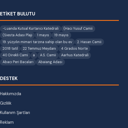
ETİKET BULUTU
-Luanda Kutsal Kurtarıcı Katedrali
(Hacı Yusuf Camii
(Siesta Adası Plajı
1 mayıs
19 mayıs
19. yüzyılın mimari tarzına sahip olan bu ev
2. Hasan Camii
2018 tatil
22 Temmuz Meydanı
4 Grados Norte
40 Direkli Cami
a
A.S. Camii
Aarhus Katedrali
Abacı Peri Bacaları
Abaiang Adası
DESTEK
Hakkımızda
Gizlilik
Kullanım Şartları
Reklam