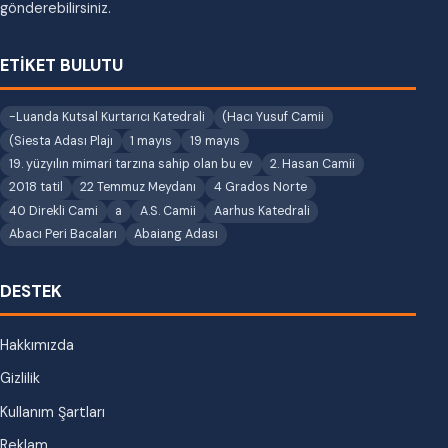
gönderebilirsiniz.
ETİKET BULUTU
-Luanda Kutsal Kurtarıcı Katedrali
(Hacı Yusuf Camii
(Siesta Adası Plajı
1 mayıs
19 mayıs
19. yüzyılın mimari tarzına sahip olan bu ev
2. Hasan Camii
2018 tatil
22 Temmuz Meydanı
4 Grados Norte
40 Direkli Cami
a
A.S. Camii
Aarhus Katedrali
Abacı Peri Bacaları
Abaiang Adası
DESTEK
Hakkımızda
Gizlilik
Kullanım Şartları
Reklam