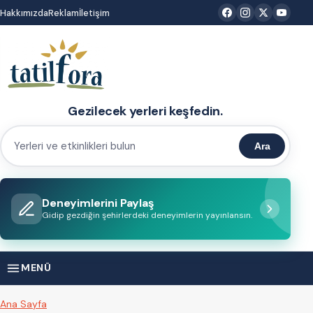
İçeriğe
Hakkımızda
Reklam
İletişim
atla
Gezilecek yerleri keşfedin.
Ara
Yerleri
ve
etkinlikleri
Deneyimlerini Paylaş
bulun
Gidip gezdiğin şehirlerdeki deneyimlerin yayınlansın.
MENÜ
Ana Sayfa