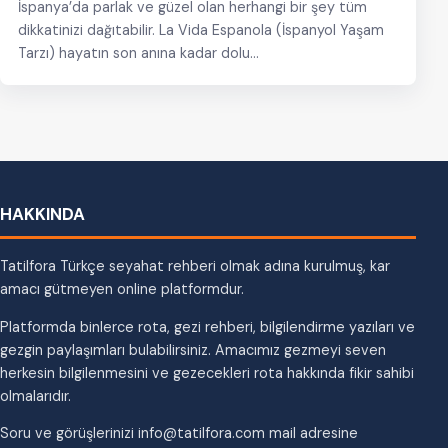
İspanya’da parlak ve güzel olan herhangi bir şey tüm
dikkatinizi dağıtabilir. La Vida Espanola (İspanyol Yaşam
Tarzı) hayatın son anına kadar dolu…
HAKKINDA
Tatilfora Türkçe seyahat rehberi olmak adına kurulmuş, kar
amacı gütmeyen online platformdur.
Platformda binlerce rota, gezi rehberi, bilgilendirme yazıları ve
gezgin paylaşımları bulabilirsiniz. Amacımız gezmeyi seven
herkesin bilgilenmesini ve gezecekleri rota hakkında fikir sahibi
olmalarıdır.
Soru ve görüşlerinizi info@tatilfora.com mail adresine