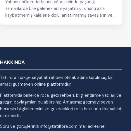
Yabancı hükümdarlıkların yönetiminde yaşadığı
zamanlarda bile geleneklerini yaşatmış, ruhunu asla
kaybetmemiş kalelerle dolu, anlatılmamış savaşların ve
sivil çatışmaların gizli şahitleri olan şatolarıyla…
HAKKINDA
Tatilfora Türkçe seyahat rehberi olmak adına kurulmuş, kar
amacı gütmeyen online platformdur.
Platformda binlerce rota, gezi rehberi, bilgilendirme yazıları ve
gezgin paylaşımları bulabilirsiniz. Amacımız gezmeyi seven
herkesin bilgilenmesini ve gezecekleri rota hakkında fikir sahibi
olmalarıdır.
Soru ve görüşlerinizi info@tatilfora.com mail adresine