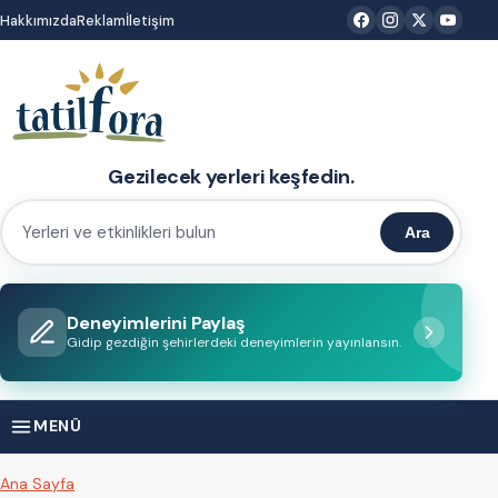
İçeriğe
Hakkımızda
Reklam
İletişim
atla
Gezilecek yerleri keşfedin.
Ara
Yerleri
ve
etkinlikleri
Deneyimlerini Paylaş
bulun
Gidip gezdiğin şehirlerdeki deneyimlerin yayınlansın.
MENÜ
Ana Sayfa