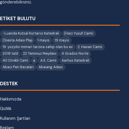
gönderebilirsiniz.
ETİKET BULUTU
-Luanda Kutsal Kurtarıcı Katedrali
(Hacı Yusuf Camii
(Siesta Adası Plajı
1 mayıs
19 mayıs
19. yüzyılın mimari tarzına sahip olan bu ev
2. Hasan Camii
2018 tatil
22 Temmuz Meydanı
4 Grados Norte
40 Direkli Cami
a
A.S. Camii
Aarhus Katedrali
Abacı Peri Bacaları
Abaiang Adası
DESTEK
Hakkımızda
Gizlilik
Kullanım Şartları
Reklam