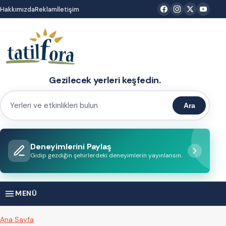
İçeriğe
Hakkımızda
Reklam
İletişim
atla
Gezilecek yerleri keşfedin.
Ara
Yerleri
ve
etkinlikleri
Deneyimlerini Paylaş
bulun
Gidip gezdiğin şehirlerdeki deneyimlerin yayınlansın.
MENÜ
Ana Sayfa