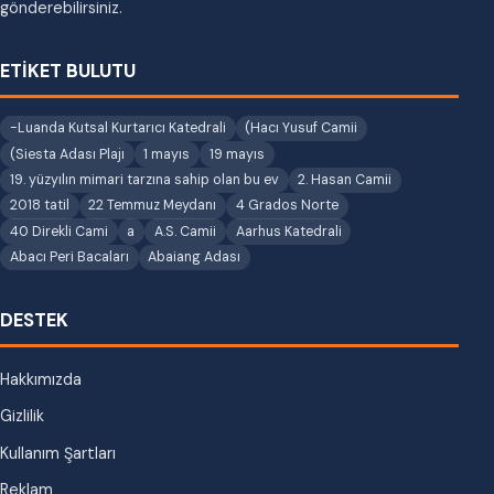
gönderebilirsiniz.
ETİKET BULUTU
-Luanda Kutsal Kurtarıcı Katedrali
(Hacı Yusuf Camii
(Siesta Adası Plajı
1 mayıs
19 mayıs
19. yüzyılın mimari tarzına sahip olan bu ev
2. Hasan Camii
2018 tatil
22 Temmuz Meydanı
4 Grados Norte
40 Direkli Cami
a
A.S. Camii
Aarhus Katedrali
Abacı Peri Bacaları
Abaiang Adası
DESTEK
Hakkımızda
Gizlilik
Kullanım Şartları
Reklam