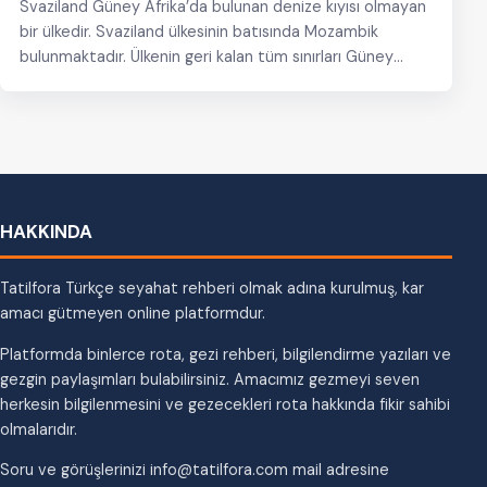
Svaziland Güney Afrika’da bulunan denize kıyısı olmayan
bir ülkedir. Svaziland ülkesinin batısında Mozambik
bulunmaktadır. Ülkenin geri kalan tüm sınırları Güney
Afrika ile…
HAKKINDA
Tatilfora Türkçe seyahat rehberi olmak adına kurulmuş, kar
amacı gütmeyen online platformdur.
Platformda binlerce rota, gezi rehberi, bilgilendirme yazıları ve
gezgin paylaşımları bulabilirsiniz. Amacımız gezmeyi seven
herkesin bilgilenmesini ve gezecekleri rota hakkında fikir sahibi
olmalarıdır.
Soru ve görüşlerinizi info@tatilfora.com mail adresine