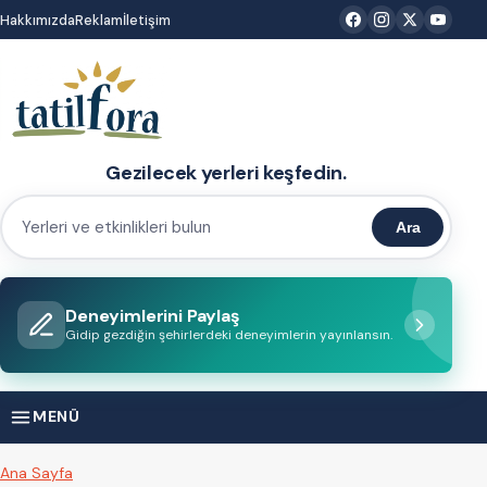
İçeriğe
Hakkımızda
Reklam
İletişim
atla
Gezilecek yerleri keşfedin.
Ara
Yerleri
ve
etkinlikleri
Deneyimlerini Paylaş
bulun
Gidip gezdiğin şehirlerdeki deneyimlerin yayınlansın.
MENÜ
Ana Sayfa