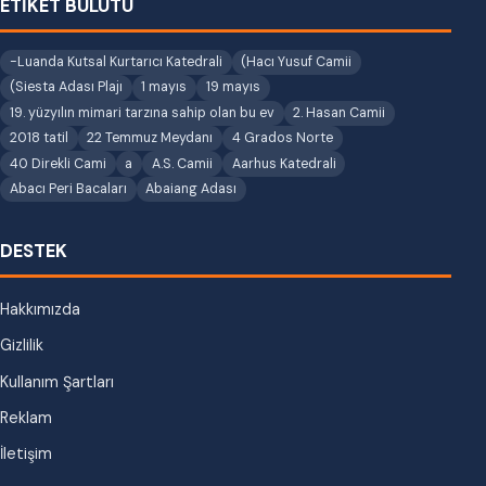
ETİKET BULUTU
-Luanda Kutsal Kurtarıcı Katedrali
(Hacı Yusuf Camii
(Siesta Adası Plajı
1 mayıs
19 mayıs
19. yüzyılın mimari tarzına sahip olan bu ev
2. Hasan Camii
2018 tatil
22 Temmuz Meydanı
4 Grados Norte
40 Direkli Cami
a
A.S. Camii
Aarhus Katedrali
Abacı Peri Bacaları
Abaiang Adası
DESTEK
Hakkımızda
Gizlilik
Kullanım Şartları
Reklam
İletişim