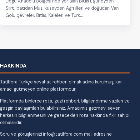
Doğu Anadolu Bölgesi’nde yer alan Bitlis’i, güneyden
Siirt, batıdan Muş, kuzeyden Ağrı illeri ve doğudan Van
Gölü çevreler. Bitlis, Kaleleri ve Türk…
HAKKINDA
Tatilfora Türkçe seyahat rehberi olmak adına kurulmuş, kar
amacı gütmeyen online platformdur.
Platformda binlerce rota, gezi rehberi, bilgilendirme yazıları ve
gezgin paylaşımları bulabilirsiniz. Amacımız gezmeyi seven
herkesin bilgilenmesini ve gezecekleri rota hakkında fikir sahibi
olmalarıdır.
Soru ve görüşlerinizi info@tatilfora.com mail adresine