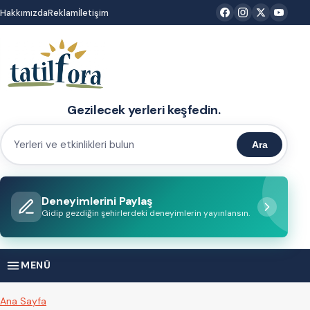
İçeriğe
Hakkımızda
Reklam
İletişim
atla
Gezilecek yerleri keşfedin.
Ara
Yerleri
ve
etkinlikleri
Deneyimlerini Paylaş
bulun
Gidip gezdiğin şehirlerdeki deneyimlerin yayınlansın.
MENÜ
Ana Sayfa