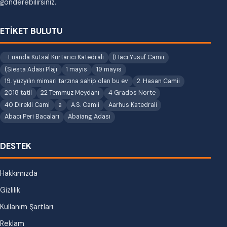
gönderebilirsiniz.
ETİKET BULUTU
-Luanda Kutsal Kurtarıcı Katedrali
(Hacı Yusuf Camii
(Siesta Adası Plajı
1 mayıs
19 mayıs
19. yüzyılın mimari tarzına sahip olan bu ev
2. Hasan Camii
2018 tatil
22 Temmuz Meydanı
4 Grados Norte
40 Direkli Cami
a
A.S. Camii
Aarhus Katedrali
Abacı Peri Bacaları
Abaiang Adası
DESTEK
Hakkımızda
Gizlilik
Kullanım Şartları
Reklam