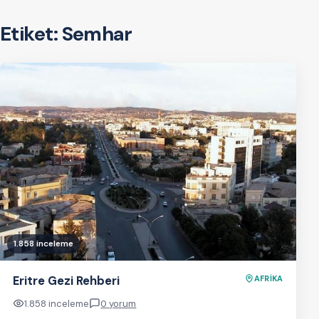
Etiket:
Semhar
1.858 inceleme
Eritre Gezi Rehberi
AFRİKA
1.858 inceleme
0 yorum