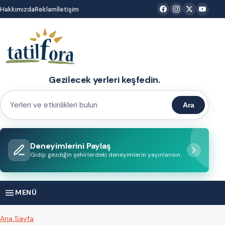
İçeriğe
Hakkımızda
Reklam
İletişim
atla
Gezilecek yerleri keşfedin.
Ara
Yerleri
ve
etkinlikleri
Deneyimlerini Paylaş
bulun
Gidip gezdiğin şehirlerdeki deneyimlerin yayınlansın.
MENÜ
Ana Sayfa