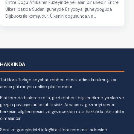
Eritre Doğu Afrika’nın kuzeyinde yer alan bir ülkedir. Eritre
Ülkesi batıda Sudan, güneyde Etiyopya, güneydoğuda
Dijibuoti ile komşudur. Ülkenin doğusunda ve
kuzeydoğusunda…
HAKKINDA
Tatilfora Türkçe seyahat rehberi olmak adına kurulmuş, kar
amacı gütmeyen online platformdur.
Platformda binlerce rota, gezi rehberi, bilgilendirme yazıları ve
gezgin paylaşımları bulabilirsiniz. Amacımız gezmeyi seven
herkesin bilgilenmesini ve gezecekleri rota hakkında fikir sahibi
olmalarıdır.
Soru ve görüşlerinizi info@tatilfora.com mail adresine