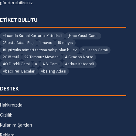
gönderebilirsiniz.
ETİKET BULUTU
-Luanda Kutsal Kurtarıcı Katedrali
(Hacı Yusuf Camii
(Siesta Adası Plajı
1 mayıs
19 mayıs
19. yüzyılın mimari tarzına sahip olan bu ev
2. Hasan Camii
2018 tatil
22 Temmuz Meydanı
4 Grados Norte
40 Direkli Cami
a
A.S. Camii
Aarhus Katedrali
Abacı Peri Bacaları
Abaiang Adası
DESTEK
Hakkımızda
Gizlilik
Kullanım Şartları
Reklam