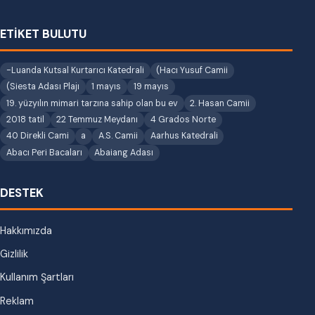
ETİKET BULUTU
-Luanda Kutsal Kurtarıcı Katedrali
(Hacı Yusuf Camii
(Siesta Adası Plajı
1 mayıs
19 mayıs
19. yüzyılın mimari tarzına sahip olan bu ev
2. Hasan Camii
2018 tatil
22 Temmuz Meydanı
4 Grados Norte
40 Direkli Cami
a
A.S. Camii
Aarhus Katedrali
Abacı Peri Bacaları
Abaiang Adası
DESTEK
Hakkımızda
Gizlilik
Kullanım Şartları
Reklam