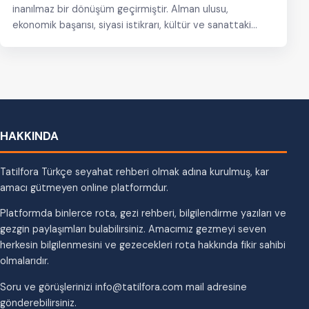
inanılmaz bir dönüşüm geçirmiştir. Alman ulusu,
ekonomik başarısı, siyasi istikrarı, kültür ve sanattaki
yükselişi ve bilim teknik alanındaki…
HAKKINDA
Tatilfora Türkçe seyahat rehberi olmak adına kurulmuş, kar
amacı gütmeyen online platformdur.
Platformda binlerce rota, gezi rehberi, bilgilendirme yazıları ve
gezgin paylaşımları bulabilirsiniz. Amacımız gezmeyi seven
herkesin bilgilenmesini ve gezecekleri rota hakkında fikir sahibi
olmalarıdır.
Soru ve görüşlerinizi info@tatilfora.com mail adresine
gönderebilirsiniz.