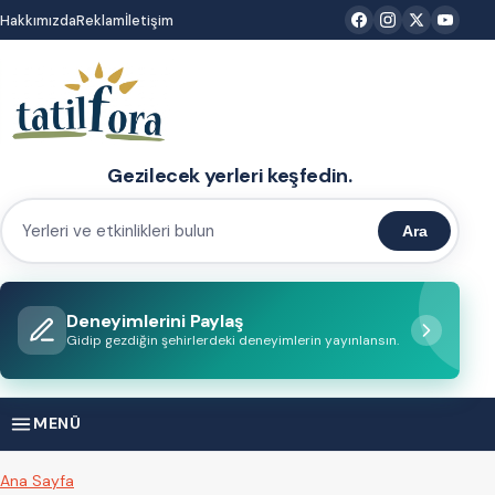
İçeriğe
Hakkımızda
Reklam
İletişim
atla
Gezilecek yerleri keşfedin.
Ara
Yerleri
ve
etkinlikleri
Deneyimlerini Paylaş
bulun
Gidip gezdiğin şehirlerdeki deneyimlerin yayınlansın.
MENÜ
Ana Sayfa