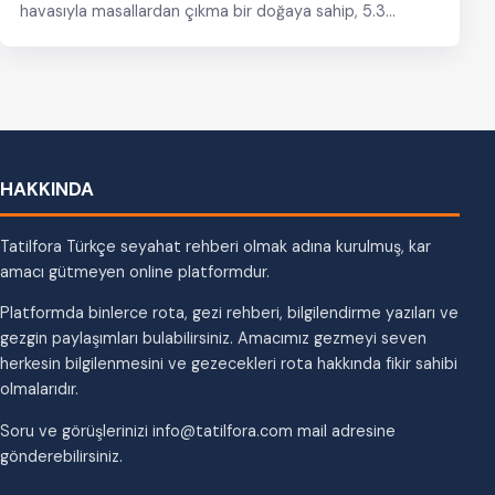
havasıyla masallardan çıkma bir doğaya sahip, 5.3
milyonluk nüfuslu, Fince…
HAKKINDA
Tatilfora Türkçe seyahat rehberi olmak adına kurulmuş, kar
amacı gütmeyen online platformdur.
Platformda binlerce rota, gezi rehberi, bilgilendirme yazıları ve
gezgin paylaşımları bulabilirsiniz. Amacımız gezmeyi seven
herkesin bilgilenmesini ve gezecekleri rota hakkında fikir sahibi
olmalarıdır.
Soru ve görüşlerinizi info@tatilfora.com mail adresine
gönderebilirsiniz.