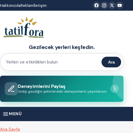
İçeriğe
Hakkımızda
Reklam
İletişim
atla
Gezilecek yerleri keşfedin.
Ara
Yerleri
ve
etkinlikleri
Deneyimlerini Paylaş
bulun
Gidip gezdiğin şehirlerdeki deneyimlerin yayınlansın.
MENÜ
Ana Sayfa