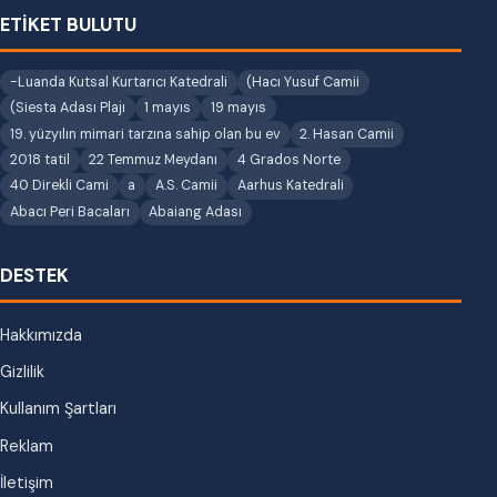
ETİKET BULUTU
-Luanda Kutsal Kurtarıcı Katedrali
(Hacı Yusuf Camii
(Siesta Adası Plajı
1 mayıs
19 mayıs
19. yüzyılın mimari tarzına sahip olan bu ev
2. Hasan Camii
2018 tatil
22 Temmuz Meydanı
4 Grados Norte
40 Direkli Cami
a
A.S. Camii
Aarhus Katedrali
Abacı Peri Bacaları
Abaiang Adası
DESTEK
Hakkımızda
Gizlilik
Kullanım Şartları
Reklam
İletişim