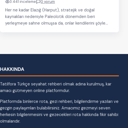
3.441 inceleme
0 yorum
Her ne kadar Elazığ (Harput), stratejik ve doğal
kaynakları nedeniyle Paleolotik dönemden beri
yerleşmeye sahne olmuşsa da, onlar kendilerini şöyle
ifade ediyorlar;…
HAKKINDA
Tatilfora Türkçe seyahat rehberi olmak adına kurulmuş, kar
amacı gütmeyen online platformdur.
Platformda binlerce rota, gezi rehberi, bilgilendirme yazıları ve
gezgin paylaşımları bulabilirsiniz. Amacımız gezmeyi seven
herkesin bilgilenmesini ve gezecekleri rota hakkında fikir sahibi
olmalarıdır.