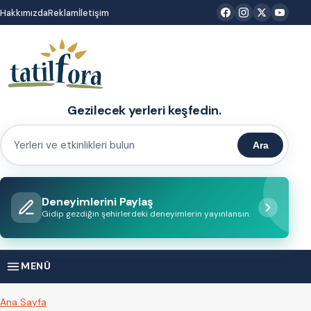
İçeriğe
Hakkımızda
Reklam
İletişim
atla
Gezilecek yerleri keşfedin.
Ara
Yerleri
ve
etkinlikleri
Deneyimlerini Paylaş
bulun
Gidip gezdiğin şehirlerdeki deneyimlerin yayınlansın.
MENÜ
Ana Sayfa