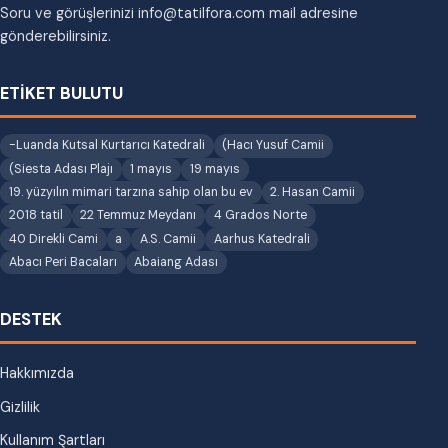
Soru ve görüşlerinizi info@tatilfora.com mail adresine
gönderebilirsiniz.
ETİKET BULUTU
-Luanda Kutsal Kurtarıcı Katedrali
(Hacı Yusuf Camii
(Siesta Adası Plajı
1 mayıs
19 mayıs
19. yüzyılın mimari tarzına sahip olan bu ev
2. Hasan Camii
2018 tatil
22 Temmuz Meydanı
4 Grados Norte
40 Direkli Cami
a
A.S. Camii
Aarhus Katedrali
Abacı Peri Bacaları
Abaiang Adası
DESTEK
Hakkımızda
Gizlilik
Kullanım Şartları