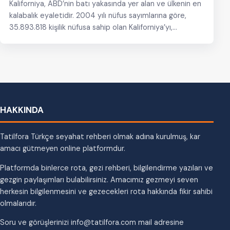
Kaliforniya, ABD’nin batı yakasında yer alan ve ülkenin en
kalabalık eyaletidir. 2004 yılı nüfus sayımlarına göre,
35.893.818 kişilik nüfusa sahip olan Kaliforniya’yı,…
HAKKINDA
Tatilfora Türkçe seyahat rehberi olmak adına kurulmuş, kar
amacı gütmeyen online platformdur.
Platformda binlerce rota, gezi rehberi, bilgilendirme yazıları ve
gezgin paylaşımları bulabilirsiniz. Amacımız gezmeyi seven
herkesin bilgilenmesini ve gezecekleri rota hakkında fikir sahibi
olmalarıdır.
Soru ve görüşlerinizi info@tatilfora.com mail adresine