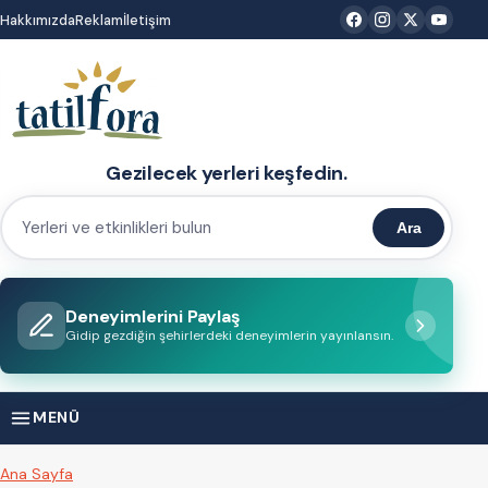
İçeriğe
Hakkımızda
Reklam
İletişim
atla
Gezilecek yerleri keşfedin.
Ara
Yerleri
ve
etkinlikleri
Deneyimlerini Paylaş
bulun
Gidip gezdiğin şehirlerdeki deneyimlerin yayınlansın.
MENÜ
Ana Sayfa