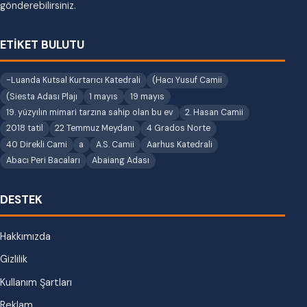
gönderebilirsiniz.
ETİKET BULUTU
-Luanda Kutsal Kurtarıcı Katedrali
(Hacı Yusuf Camii
(Siesta Adası Plajı
1 mayıs
19 mayıs
19. yüzyılın mimari tarzına sahip olan bu ev
2. Hasan Camii
2018 tatil
22 Temmuz Meydanı
4 Grados Norte
40 Direkli Cami
a
A.S. Camii
Aarhus Katedrali
Abacı Peri Bacaları
Abaiang Adası
DESTEK
Hakkımızda
Gizlilik
Kullanım Şartları
Reklam