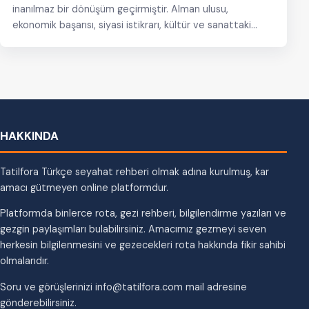
inanılmaz bir dönüşüm geçirmiştir. Alman ulusu,
ekonomik başarısı, siyasi istikrarı, kültür ve sanattaki
yükselişi ve bilim teknik alanındaki…
HAKKINDA
Tatilfora Türkçe seyahat rehberi olmak adına kurulmuş, kar
amacı gütmeyen online platformdur.
Platformda binlerce rota, gezi rehberi, bilgilendirme yazıları ve
gezgin paylaşımları bulabilirsiniz. Amacımız gezmeyi seven
herkesin bilgilenmesini ve gezecekleri rota hakkında fikir sahibi
olmalarıdır.
Soru ve görüşlerinizi info@tatilfora.com mail adresine
gönderebilirsiniz.