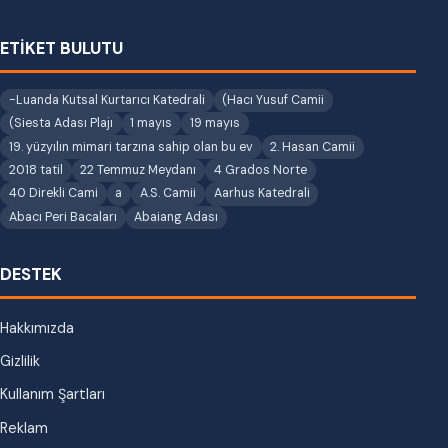
ETİKET BULUTU
-Luanda Kutsal Kurtarıcı Katedrali
(Hacı Yusuf Camii
(Siesta Adası Plajı
1 mayıs
19 mayıs
19. yüzyılın mimari tarzına sahip olan bu ev
2. Hasan Camii
2018 tatil
22 Temmuz Meydanı
4 Grados Norte
40 Direkli Cami
a
A.S. Camii
Aarhus Katedrali
Abacı Peri Bacaları
Abaiang Adası
DESTEK
Hakkımızda
Gizlilik
Kullanım Şartları
Reklam