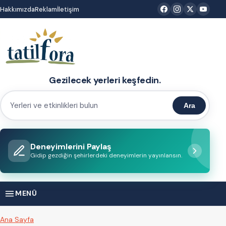
İçeriğe
Hakkımızda
Reklam
İletişim
atla
Gezilecek yerleri keşfedin.
Ara
Yerleri
ve
etkinlikleri
Deneyimlerini Paylaş
bulun
Gidip gezdiğin şehirlerdeki deneyimlerin yayınlansın.
MENÜ
Ana Sayfa