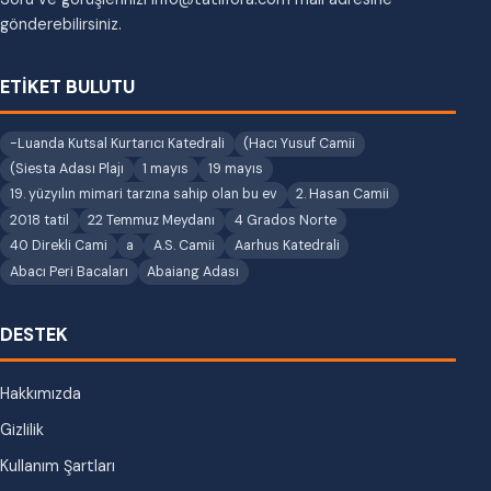
gönderebilirsiniz.
ETİKET BULUTU
-Luanda Kutsal Kurtarıcı Katedrali
(Hacı Yusuf Camii
(Siesta Adası Plajı
1 mayıs
19 mayıs
19. yüzyılın mimari tarzına sahip olan bu ev
2. Hasan Camii
2018 tatil
22 Temmuz Meydanı
4 Grados Norte
40 Direkli Cami
a
A.S. Camii
Aarhus Katedrali
Abacı Peri Bacaları
Abaiang Adası
DESTEK
Hakkımızda
Gizlilik
Kullanım Şartları