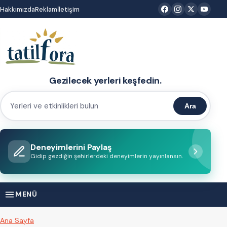
İçeriğe
Hakkımızda
Reklam
İletişim
atla
Gezilecek yerleri keşfedin.
Ara
Yerleri
ve
etkinlikleri
Deneyimlerini Paylaş
bulun
Gidip gezdiğin şehirlerdeki deneyimlerin yayınlansın.
MENÜ
Ana Sayfa