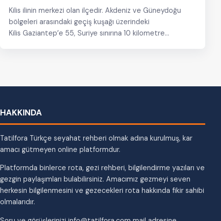
Kilis ilinin merkezi olan ilçedir. Akdeniz ve Güneydoğu
bölgeleri arasındaki geçiş kuşağı üzerindeki
Kilis Gaziantep’e 55, Suriye sınırına 10 kilometre
mesafede bulunmaktadır. Kilis, Akdeniz Bölgesi’nden…
HAKKINDA
Tatilfora Türkçe seyahat rehberi olmak adına kurulmuş, kar
amacı gütmeyen online platformdur.
Platformda binlerce rota, gezi rehberi, bilgilendirme yazıları ve
gezgin paylaşımları bulabilirsiniz. Amacımız gezmeyi seven
herkesin bilgilenmesini ve gezecekleri rota hakkında fikir sahibi
olmalarıdır.
Soru ve görüşlerinizi info@tatilfora.com mail adresine