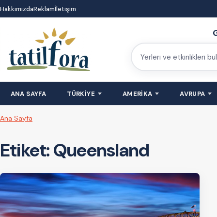
İçeriğe
Hakkımızda
Reklam
İletişim
atla
G
Yerleri
ve
etkinlikleri
ANA SAYFA
TÜRKİYE
AMERİKA
AVRUPA
bulun
Ana Sayfa
Etiket:
Queensland