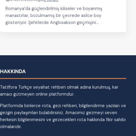
Romanya’da güçlendirilmiş kiliseler ve boyanmış
manastırlar, bozulmamış bir çevrede asilce boy
gösteriyor. Şehirlerde Anglosakson geçmişini
hissederken başkent Bükreş’te modern zamanın
enerjisine kapılmamak…
HAKKINDA
Tatilfora Türkçe seyahat rehberi olmak adına kurulmuş, kar
amacı gütmeyen online platformdur.
Platformda binlerce rota, gezi rehberi, bilgilendirme yazıları ve
gezgin paylaşımları bulabilirsiniz. Amacımız gezmeyi seven
herkesin bilgilenmesini ve gezecekleri rota hakkında fikir sahibi
olmalarıdır.