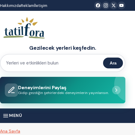
İçeriğe
Hakkımızda
Reklam
İletişim
atla
Gezilecek yerleri keşfedin.
Ara
Yerleri
ve
etkinlikleri
Deneyimlerini Paylaş
bulun
Gidip gezdiğin şehirlerdeki deneyimlerin yayınlansın.
MENÜ
Ana Sayfa