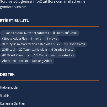
Soru ve görüşlerinizi info@tatilfora.com mail adresine
gönderebilirsiniz.
ETİKET BULUTU
-Luanda Kutsal Kurtarıcı Katedrali
(Hacı Yusuf Camii
(Siesta Adası Plajı
1 mayıs
19 mayıs
19. yüzyılın mimari tarzına sahip olan bu ev
2. Hasan Camii
2018 tatil
22 Temmuz Meydanı
4 Grados Norte
40 Direkli Cami
a
A.S. Camii
Aarhus Katedrali
Abacı Peri Bacaları
Abaiang Adası
DESTEK
Hakkımızda
Gizlilik
Kullanım Şartları