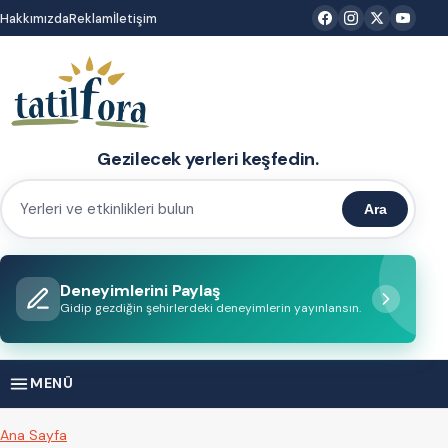
İçeriğe
Hakkımızda
Reklam
İletişim
atla
Gezilecek yerleri keşfedin.
Ara
Yerleri
ve
etkinlikleri
Deneyimlerini Paylaş
bulun
Gidip gezdiğin şehirlerdeki deneyimlerin yayınlansın.
MENÜ
Ana Sayfa