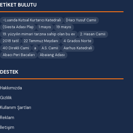
ETİKET BULUTU
-Luanda Kutsal Kurtarıcı Katedrali
(Hacı Yusuf Camii
(Siesta Adası Plajı
1 mayıs
19 mayıs
19. yüzyılın mimari tarzına sahip olan bu ev
2. Hasan Camii
2018 tatil
22 Temmuz Meydanı
4 Grados Norte
40 Direkli Cami
a
A.S. Camii
Aarhus Katedrali
Abacı Peri Bacaları
Abaiang Adası
DESTEK
Hakkımızda
Gizlilik
Kullanım Şartları
Reklam
İletişim