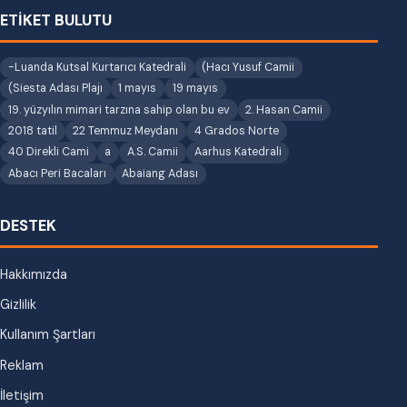
ETİKET BULUTU
-Luanda Kutsal Kurtarıcı Katedrali
(Hacı Yusuf Camii
(Siesta Adası Plajı
1 mayıs
19 mayıs
19. yüzyılın mimari tarzına sahip olan bu ev
2. Hasan Camii
2018 tatil
22 Temmuz Meydanı
4 Grados Norte
40 Direkli Cami
a
A.S. Camii
Aarhus Katedrali
Abacı Peri Bacaları
Abaiang Adası
DESTEK
Hakkımızda
Gizlilik
Kullanım Şartları
Reklam
İletişim