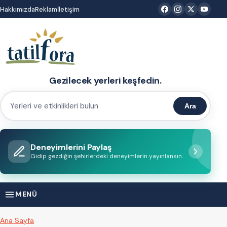
İçeriğe
Hakkımızda
Reklam
İletişim
atla
Gezilecek yerleri keşfedin.
Ara
Yerleri
ve
etkinlikleri
Deneyimlerini Paylaş
bulun
Gidip gezdiğin şehirlerdeki deneyimlerin yayınlansın.
MENÜ
Ana Sayfa