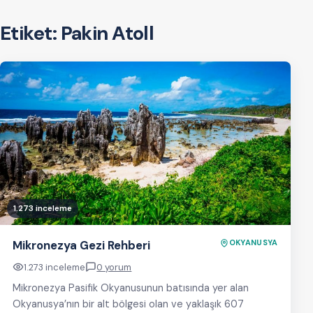
Etiket:
Pakin Atoll
1.273 inceleme
Mikronezya Gezi Rehberi
OKYANUSYA
1.273 inceleme
0 yorum
Mikronezya Pasifik Okyanusunun batısında yer alan
Okyanusya’nın bir alt bölgesi olan ve yaklaşık 607