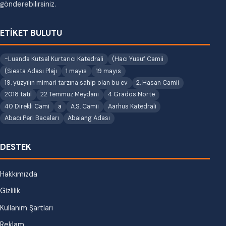
gönderebilirsiniz.
ETİKET BULUTU
-Luanda Kutsal Kurtarıcı Katedrali
(Hacı Yusuf Camii
(Siesta Adası Plajı
1 mayıs
19 mayıs
19. yüzyılın mimari tarzına sahip olan bu ev
2. Hasan Camii
2018 tatil
22 Temmuz Meydanı
4 Grados Norte
40 Direkli Cami
a
A.S. Camii
Aarhus Katedrali
Abacı Peri Bacaları
Abaiang Adası
DESTEK
Hakkımızda
Gizlilik
Kullanım Şartları
Reklam