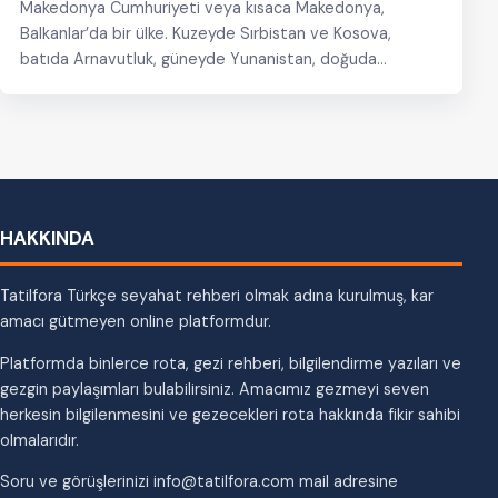
Makedonya Cumhuriyeti veya kısaca Makedonya,
Balkanlar’da bir ülke. Kuzeyde Sırbistan ve Kosova,
batıda Arnavutluk, güneyde Yunanistan, doğuda
Bulgaristan ile komşudur. Başketni Üsküp…
HAKKINDA
Tatilfora Türkçe seyahat rehberi olmak adına kurulmuş, kar
amacı gütmeyen online platformdur.
Platformda binlerce rota, gezi rehberi, bilgilendirme yazıları ve
gezgin paylaşımları bulabilirsiniz. Amacımız gezmeyi seven
herkesin bilgilenmesini ve gezecekleri rota hakkında fikir sahibi
olmalarıdır.
Soru ve görüşlerinizi info@tatilfora.com mail adresine