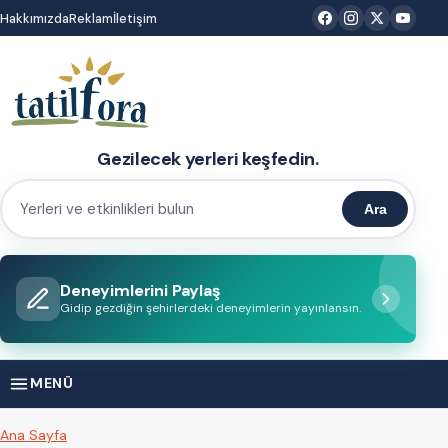
İçeriğe
Hakkımızda
Reklam
İletişim
atla
Gezilecek yerleri keşfedin.
Ara
Yerleri
ve
etkinlikleri
Deneyimlerini Paylaş
bulun
Gidip gezdiğin şehirlerdeki deneyimlerin yayınlansın.
MENÜ
Ana Sayfa