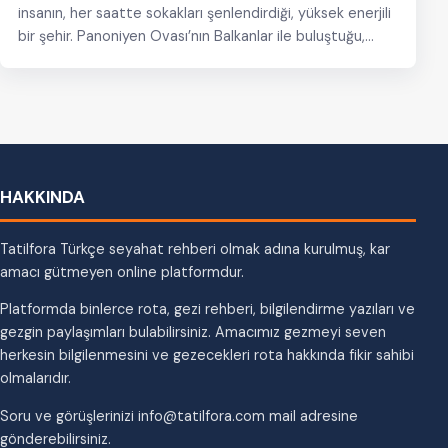
insanın, her saatte sokakları şenlendirdiği, yüksek enerjili
bir şehir. Panoniyen Ovası’nın Balkanlar ile buluştuğu,
Sava…
HAKKINDA
Tatilfora Türkçe seyahat rehberi olmak adına kurulmuş, kar
amacı gütmeyen online platformdur.
Platformda binlerce rota, gezi rehberi, bilgilendirme yazıları ve
gezgin paylaşımları bulabilirsiniz. Amacımız gezmeyi seven
herkesin bilgilenmesini ve gezecekleri rota hakkında fikir sahibi
olmalarıdır.
Soru ve görüşlerinizi info@tatilfora.com mail adresine
gönderebilirsiniz.