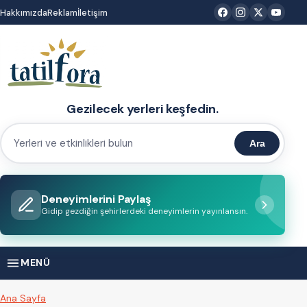
İçeriğe
Hakkımızda
Reklam
İletişim
atla
Gezilecek yerleri keşfedin.
Ara
Yerleri
ve
etkinlikleri
Deneyimlerini Paylaş
bulun
Gidip gezdiğin şehirlerdeki deneyimlerin yayınlansın.
MENÜ
Ana Sayfa