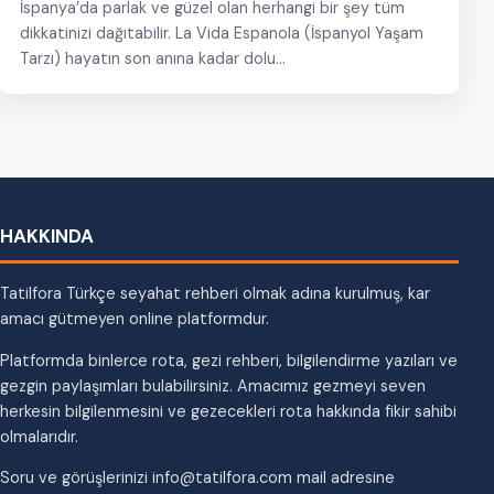
İspanya’da parlak ve güzel olan herhangi bir şey tüm
dikkatinizi dağıtabilir. La Vida Espanola (İspanyol Yaşam
Tarzı) hayatın son anına kadar dolu…
HAKKINDA
Tatilfora Türkçe seyahat rehberi olmak adına kurulmuş, kar
amacı gütmeyen online platformdur.
Platformda binlerce rota, gezi rehberi, bilgilendirme yazıları ve
gezgin paylaşımları bulabilirsiniz. Amacımız gezmeyi seven
herkesin bilgilenmesini ve gezecekleri rota hakkında fikir sahibi
olmalarıdır.
Soru ve görüşlerinizi info@tatilfora.com mail adresine