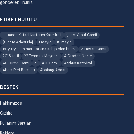
gönderebilirsiniz.
ETİKET BULUTU
-Luanda Kutsal Kurtarıcı Katedrali
(Hacı Yusuf Camii
(Siesta Adası Plajı
1 mayıs
19 mayıs
19. yüzyılın mimari tarzına sahip olan bu ev
2. Hasan Camii
2018 tatil
22 Temmuz Meydanı
4 Grados Norte
40 Direkli Cami
a
A.S. Camii
Aarhus Katedrali
Abacı Peri Bacaları
Abaiang Adası
DESTEK
Hakkımızda
Gizlilik
Kullanım Şartları
Reklam