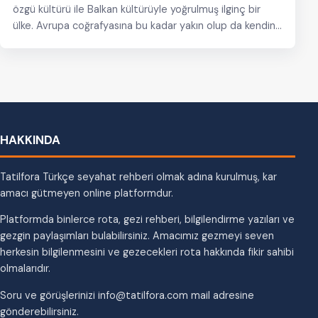
özgü kültürü ile Balkan kültürüyle yoğrulmuş ilginç bir
ülke. Avrupa coğrafyasına bu kadar yakın olup da kendine
münhasır dokusunu…
HAKKINDA
Tatilfora Türkçe seyahat rehberi olmak adına kurulmuş, kar
amacı gütmeyen online platformdur.
Platformda binlerce rota, gezi rehberi, bilgilendirme yazıları ve
gezgin paylaşımları bulabilirsiniz. Amacımız gezmeyi seven
herkesin bilgilenmesini ve gezecekleri rota hakkında fikir sahibi
olmalarıdır.
Soru ve görüşlerinizi info@tatilfora.com mail adresine
gönderebilirsiniz.