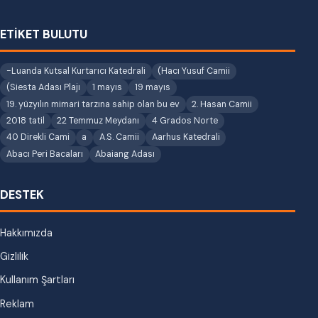
ETİKET BULUTU
-Luanda Kutsal Kurtarıcı Katedrali
(Hacı Yusuf Camii
(Siesta Adası Plajı
1 mayıs
19 mayıs
19. yüzyılın mimari tarzına sahip olan bu ev
2. Hasan Camii
2018 tatil
22 Temmuz Meydanı
4 Grados Norte
40 Direkli Cami
a
A.S. Camii
Aarhus Katedrali
Abacı Peri Bacaları
Abaiang Adası
DESTEK
Hakkımızda
Gizlilik
Kullanım Şartları
Reklam