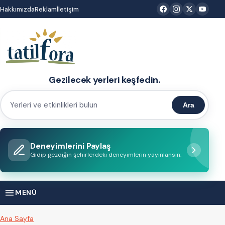
İçeriğe
Hakkımızda
Reklam
İletişim
atla
Gezilecek yerleri keşfedin.
Ara
Yerleri
ve
etkinlikleri
Deneyimlerini Paylaş
bulun
Gidip gezdiğin şehirlerdeki deneyimlerin yayınlansın.
MENÜ
Ana Sayfa