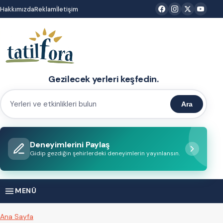
İçeriğe
Hakkımızda
Reklam
İletişim
atla
Gezilecek yerleri keşfedin.
Ara
Yerleri
ve
etkinlikleri
Deneyimlerini Paylaş
bulun
Gidip gezdiğin şehirlerdeki deneyimlerin yayınlansın.
MENÜ
Ana Sayfa