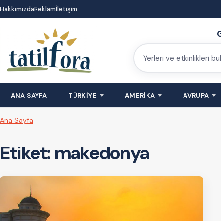
İçeriğe
Hakkımızda
Reklam
İletişim
atla
G
Yerleri
ve
etkinlikleri
ANA SAYFA
TÜRKİYE
AMERİKA
AVRUPA
bulun
Ana Sayfa
Etiket:
makedonya