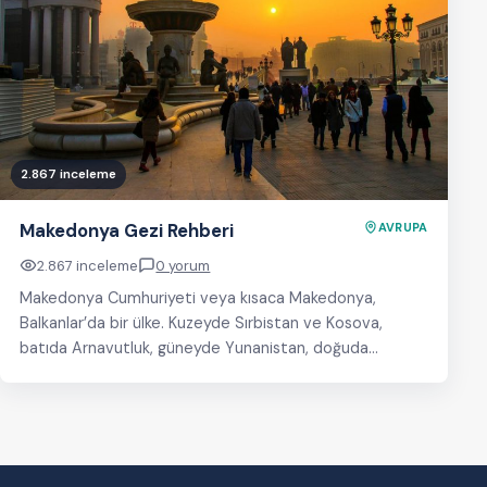
2.867 inceleme
Makedonya Gezi Rehberi
AVRUPA
2.867 inceleme
0 yorum
Makedonya Cumhuriyeti veya kısaca Makedonya,
Balkanlar’da bir ülke. Kuzeyde Sırbistan ve Kosova,
batıda Arnavutluk, güneyde Yunanistan, doğuda
Bulgaristan ile komşudur. Başketni Üsküp…