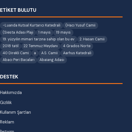
ETİKET BULUTU
-Luanda Kutsal Kurtarıcı Katedrali
(Hacı Yusuf Camii
(Siesta Adası Plajı
1 mayıs
19 mayıs
19. yüzyılın mimari tarzına sahip olan bu ev
2. Hasan Camii
2018 tatil
22 Temmuz Meydanı
4 Grados Norte
40 Direkli Cami
a
A.S. Camii
Aarhus Katedrali
Abacı Peri Bacaları
Abaiang Adası
DESTEK
Hakkımızda
Gizlilik
Kullanım Şartları
Reklam
İletişim