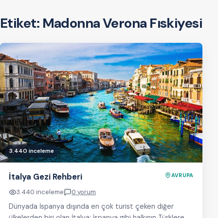
Etiket:
Madonna Verona Fıskiyesi
3.440 inceleme
İtalya Gezi Rehberi
AVRUPA
3.440 inceleme
0 yorum
Dünyada İspanya dışında en çok turist çeken diğer
ülkelerden biri olan İtalya; İspanya gibi halkının Türklere