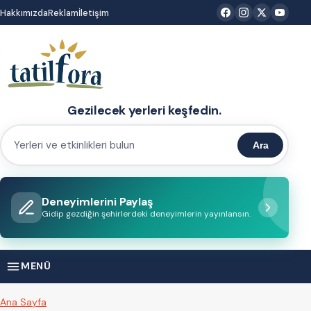
İçeriğe
Hakkımızda
Reklam
İletişim
atla
Gezilecek yerleri keşfedin.
Ara
Yerleri
ve
etkinlikleri
Deneyimlerini Paylaş
bulun
Gidip gezdiğin şehirlerdeki deneyimlerin yayınlansın.
MENÜ
Ana Sayfa